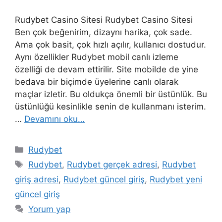
Rudybet Casino Sitesi Rudybet Casino Sitesi
Ben çok beğenirim, dizaynı harika, çok sade.
Ama çok basit, çok hızlı açılır, kullanıcı dostudur.
Aynı özellikler Rudybet mobil canlı izleme
özelliği de devam ettirilir. Site mobilde de yine
bedava bir biçimde üyelerine canlı olarak
maçlar izletir. Bu oldukça önemli bir üstünlük. Bu
üstünlüğü kesinlikle senin de kullanmanı isterim.
…
Devamını oku…
Kategoriler
Rudybet
Etiketler
Rudybet
,
Rudybet gerçek adresi
,
Rudybet
giriş adresi
,
Rudybet güncel giriş
,
Rudybet yeni
güncel giriş
Yorum yap