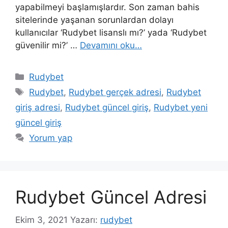
yapabilmeyi başlamışlardır. Son zaman bahis
sitelerinde yaşanan sorunlardan dolayı
kullanıcılar ‘Rudybet lisanslı mı?’ yada ‘Rudybet
güvenilir mi?’ …
Devamını oku…
Kategoriler
Rudybet
Etiketler
Rudybet
,
Rudybet gerçek adresi
,
Rudybet
giriş adresi
,
Rudybet güncel giriş
,
Rudybet yeni
güncel giriş
Yorum yap
Rudybet Güncel Adresi
Ekim 3, 2021
Yazarı:
rudybet