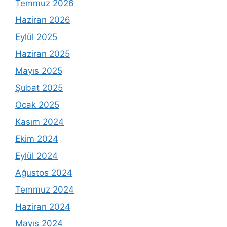
Temmuz 2026
Haziran 2026
Eylül 2025
Haziran 2025
Mayıs 2025
Şubat 2025
Ocak 2025
Kasım 2024
Ekim 2024
Eylül 2024
Ağustos 2024
Temmuz 2024
Haziran 2024
Mayıs 2024