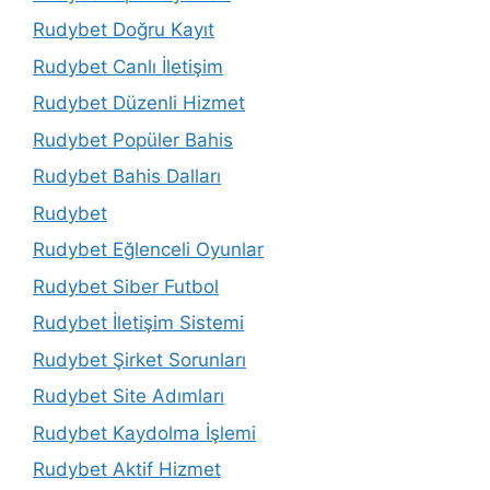
Rudybet Doğru Kayıt
Rudybet Canlı İletişim
Rudybet Düzenli Hizmet
Rudybet Popüler Bahis
Rudybet Bahis Dalları
Rudybet
Rudybet Eğlenceli Oyunlar
Rudybet Siber Futbol
Rudybet İletişim Sistemi
Rudybet Şirket Sorunları
Rudybet Site Adımları
Rudybet Kaydolma İşlemi
Rudybet Aktif Hizmet