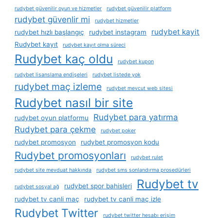
rudybet güvenilir oyun ve hizmetler
rudybet güvenilir platform
rudybet güvenlir mi
rudybet hizmetler
rudybet kayit
rudybet hızlı başlangıç
rudybet instagram
Rudybet kayıt
rudybet kayıt olma süreci
Rudybet kaç oldu
rudybet kupon
rudybet lisanslama endişeleri
rudybet listede yok
rudybet maç izleme
rudybet mevcut web sitesi
Rudybet nasıl bir site
Rudybet para yatırma
rudybet oyun platformu
Rudybet para çekme
rudybet poker
rudybet promosyon
rudybet promosyon kodu
Rudybet promosyonları
rudybet rulet
rudybet site mevduat hakkında
rudybet sms sonlandırma prosedürleri
Rudybet tv
rudybet spor bahisleri
rudybet sosyal ağ
rudybet tv canli maç
rudybet tv canli maç izle
Rudybet Twitter
rudybet twitter hesabı erişim