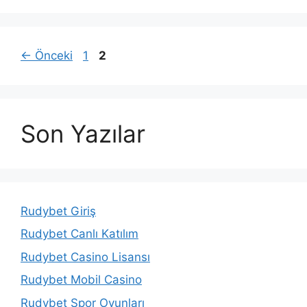
Yazı
Sayfa
Sayfa
←
Önceki
1
2
dolaşımı
Son Yazılar
Rudybet Giriş
Rudybet Canlı Katılım
Rudybet Casino Lisansı
Rudybet Mobil Casino
Rudybet Spor Oyunları