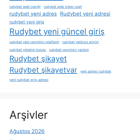
rudybet web i̇çeriği
rudybet web sitesi rulet
rudybet yeni adres
Rudybet yeni adresi
rudybet yeni giris
Rudybet yeni güncel giriş
rudybet yeni çevrimiçi platform
rudybet yetkisiz erişim
rudybet yönetim kurulu
rudybet çevrimiçi yardım
Rudybet şikayet
Rudybet şikayetvar
yeni adresi rudybet
yeni rudybet giriş adresi
Arşivler
Ağustos 2026