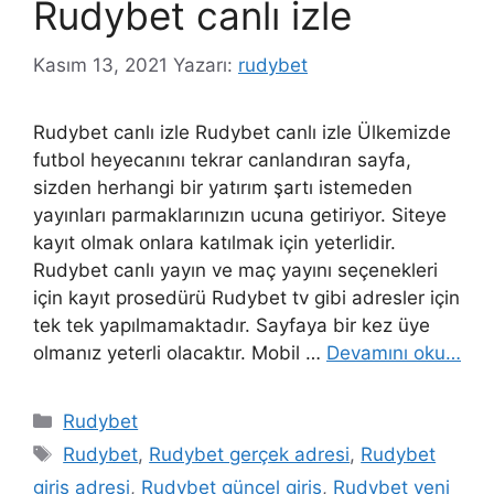
Rudybet canlı izle
Kasım 13, 2021
Yazarı:
rudybet
Rudybet canlı izle Rudybet canlı izle Ülkemizde
futbol heyecanını tekrar canlandıran sayfa,
sizden herhangi bir yatırım şartı istemeden
yayınları parmaklarınızın ucuna getiriyor. Siteye
kayıt olmak onlara katılmak için yeterlidir.
Rudybet canlı yayın ve maç yayını seçenekleri
için kayıt prosedürü Rudybet tv gibi adresler için
tek tek yapılmamaktadır. Sayfaya bir kez üye
olmanız yeterli olacaktır. Mobil …
Devamını oku…
Kategoriler
Rudybet
Etiketler
Rudybet
,
Rudybet gerçek adresi
,
Rudybet
giriş adresi
,
Rudybet güncel giriş
,
Rudybet yeni