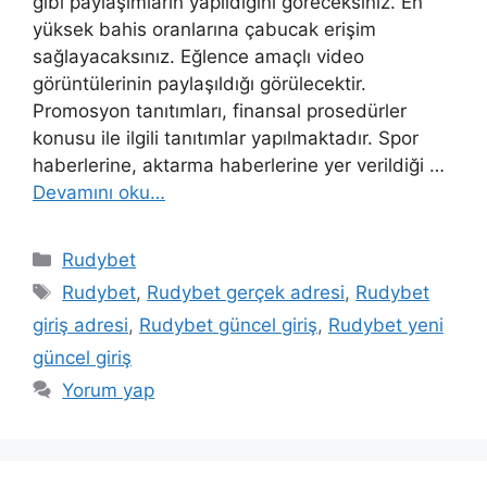
gibi paylaşımların yapıldığını göreceksiniz. En
yüksek bahis oranlarına çabucak erişim
sağlayacaksınız. Eğlence amaçlı video
görüntülerinin paylaşıldığı görülecektir.
Promosyon tanıtımları, finansal prosedürler
konusu ile ilgili tanıtımlar yapılmaktadır. Spor
haberlerine, aktarma haberlerine yer verildiği …
Devamını oku…
Kategoriler
Rudybet
Etiketler
Rudybet
,
Rudybet gerçek adresi
,
Rudybet
giriş adresi
,
Rudybet güncel giriş
,
Rudybet yeni
güncel giriş
Yorum yap