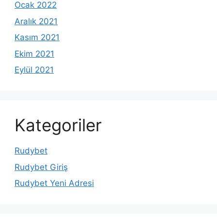
Ocak 2022
Aralık 2021
Kasım 2021
Ekim 2021
Eylül 2021
Kategoriler
Rudybet
Rudybet Giriş
Rudybet Yeni Adresi