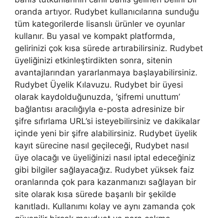
oranda artıyor. Rudybet kullanıcılarına sunduğu
tüm kategorilerde lisanslı ürünler ve oyunlar
kullanır. Bu yasal ve kompakt platformda,
gelirinizi çok kısa sürede artırabilirsiniz. Rudybet
üyeliğinizi etkinleştirdikten sonra, sitenin
avantajlarından yararlanmaya başlayabilirsiniz.
Rudybet Üyelik Kılavuzu. Rudybet bir üyesi
olarak kaydolduğunuzda, ‘şifremi unuttum’
bağlantısı aracılığıyla e-posta adresinize bir
şifre sıfırlama URL’si isteyebilirsiniz ve dakikalar
içinde yeni bir şifre alabilirsiniz. Rudybet üyelik
kayıt sürecine nasıl geçileceği, Rudybet nasıl
üye olacağı ve üyeliğinizi nasıl iptal edeceğiniz
gibi bilgiler sağlayacağız. Rudybet yüksek faiz
oranlarında çok para kazanmanızı sağlayan bir
site olarak kısa sürede başarılı bir şekilde
kanıtladı. Kullanımı kolay ve aynı zamanda çok