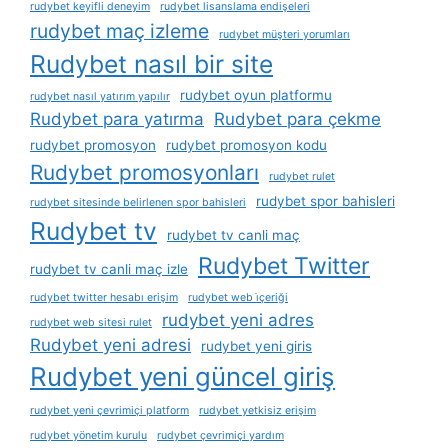
rudybet keyifli deneyim
rudybet lisanslama endişeleri
rudybet maç izleme
rudybet müşteri yorumları
Rudybet nasıl bir site
rudybet oyun platformu
rudybet nasıl yatırım yapılır
Rudybet para yatırma
Rudybet para çekme
rudybet promosyon
rudybet promosyon kodu
Rudybet promosyonları
rudybet rulet
rudybet spor bahisleri
rudybet sitesinde belirlenen spor bahisleri
Rudybet tv
rudybet tv canli maç
Rudybet Twitter
rudybet tv canli maç izle
rudybet twitter hesabı erişim
rudybet web i̇çeriği
rudybet yeni adres
rudybet web sitesi rulet
Rudybet yeni adresi
rudybet yeni giris
Rudybet yeni güncel giriş
rudybet yeni çevrimiçi platform
rudybet yetkisiz erişim
rudybet yönetim kurulu
rudybet çevrimiçi yardım