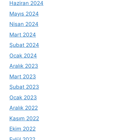
Haziran 2024
Mayıs 2024
Nisan 2024
Mart 2024
Şubat 2024
Ocak 2024
Aralık 2023
Mart 2023
Şubat 2023
Ocak 2023
Aralık 2022
Kasım 2022
Ekim 2022
Eylül 2022