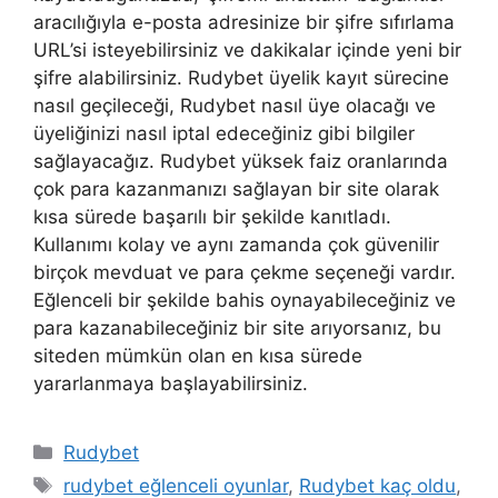
aracılığıyla e-posta adresinize bir şifre sıfırlama
URL’si isteyebilirsiniz ve dakikalar içinde yeni bir
şifre alabilirsiniz. Rudybet üyelik kayıt sürecine
nasıl geçileceği, Rudybet nasıl üye olacağı ve
üyeliğinizi nasıl iptal edeceğiniz gibi bilgiler
sağlayacağız. Rudybet yüksek faiz oranlarında
çok para kazanmanızı sağlayan bir site olarak
kısa sürede başarılı bir şekilde kanıtladı.
Kullanımı kolay ve aynı zamanda çok güvenilir
birçok mevduat ve para çekme seçeneği vardır.
Eğlenceli bir şekilde bahis oynayabileceğiniz ve
para kazanabileceğiniz bir site arıyorsanız, bu
siteden mümkün olan en kısa sürede
yararlanmaya başlayabilirsiniz.
Kategoriler
Rudybet
Etiketler
rudybet eğlenceli oyunlar
,
Rudybet kaç oldu
,