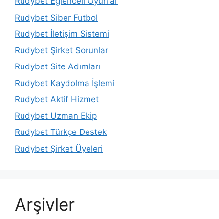
Rudybet Eğlenceli Oyunlar
Rudybet Siber Futbol
Rudybet İletişim Sistemi
Rudybet Şirket Sorunları
Rudybet Site Adımları
Rudybet Kaydolma İşlemi
Rudybet Aktif Hizmet
Rudybet Uzman Ekip
Rudybet Türkçe Destek
Rudybet Şirket Üyeleri
Arşivler