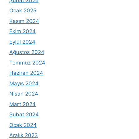
Şubat 2025
Ocak 2025
Kasım 2024
Ekim 2024
Eylül 2024
Ağustos 2024
Temmuz 2024
Haziran 2024
Mayıs 2024
Nisan 2024
Mart 2024
Şubat 2024
Ocak 2024
Aralık 2023