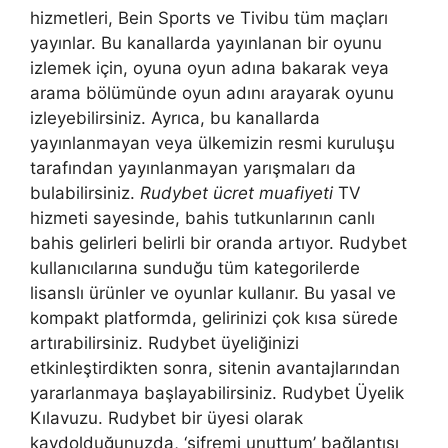
hizmetleri, Bein Sports ve Tivibu tüm maçları
yayınlar. Bu kanallarda yayınlanan bir oyunu
izlemek için, oyuna oyun adına bakarak veya
arama bölümünde oyun adını arayarak oyunu
izleyebilirsiniz. Ayrıca, bu kanallarda
yayınlanmayan veya ülkemizin resmi kuruluşu
tarafından yayınlanmayan yarışmaları da
bulabilirsiniz.
Rudybet ücret muafiyeti
TV
hizmeti sayesinde, bahis tutkunlarının canlı
bahis gelirleri belirli bir oranda artıyor. Rudybet
kullanıcılarına sunduğu tüm kategorilerde
lisanslı ürünler ve oyunlar kullanır. Bu yasal ve
kompakt platformda, gelirinizi çok kısa sürede
artırabilirsiniz. Rudybet üyeliğinizi
etkinleştirdikten sonra, sitenin avantajlarından
yararlanmaya başlayabilirsiniz. Rudybet Üyelik
Kılavuzu. Rudybet bir üyesi olarak
kaydolduğunuzda, ‘şifremi unuttum’ bağlantısı