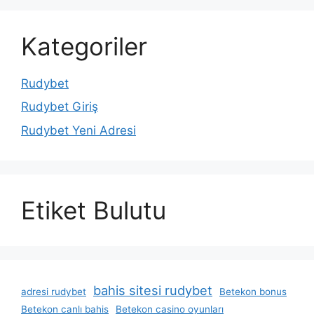
Kategoriler
Rudybet
Rudybet Giriş
Rudybet Yeni Adresi
Etiket Bulutu
bahis sitesi rudybet
adresi rudybet
Betekon bonus
Betekon canlı bahis
Betekon casino oyunları