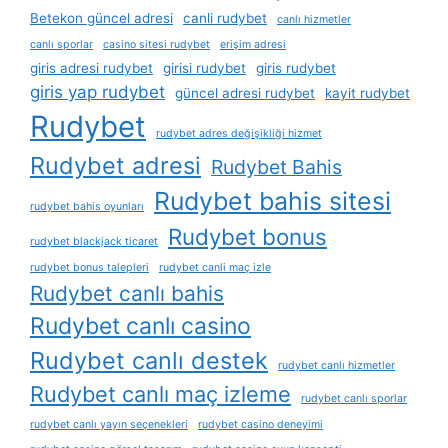
Betekon güncel adresi
canli rudybet
canlı hizmetler
canlı sporlar
casino sitesi rudybet
erişim adresi
giris adresi rudybet
girisi rudybet
giris rudybet
giris yap rudybet
güncel adresi rudybet
kayit rudybet
Rudybet
rudybet adres değişikliği hizmet
Rudybet adresi
Rudybet Bahis
Rudybet bahis sitesi
rudybet bahis oyunları
Rudybet bonus
rudybet blackjack ticaret
rudybet bonus talepleri
rudybet canli maç izle
Rudybet canlı bahis
Rudybet canlı casino
Rudybet canlı destek
rudybet canlı hizmetler
Rudybet canlı maç izleme
rudybet canlı sporlar
rudybet canlı yayın seçenekleri
rudybet casino deneyimi