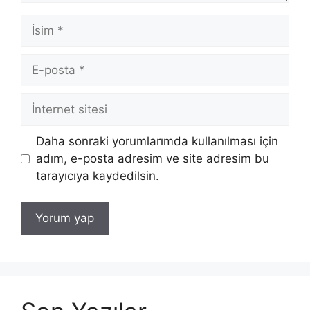
İsim
E-
posta
İnternet
sitesi
Daha sonraki yorumlarımda kullanılması için
adım, e-posta adresim ve site adresim bu
tarayıcıya kaydedilsin.