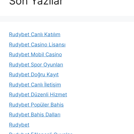
Son Yazılar
Rudybet Canlı Katılım
Rudybet Casino Lisansı
Rudybet Mobil Casino
Rudybet Spor Oyunları
Rudybet Doğru Kayıt
Rudybet Canlı İletişim
Rudybet Düzenli Hizmet
Rudybet Popüler Bahis
Rudybet Bahis Dalları
Rudybet