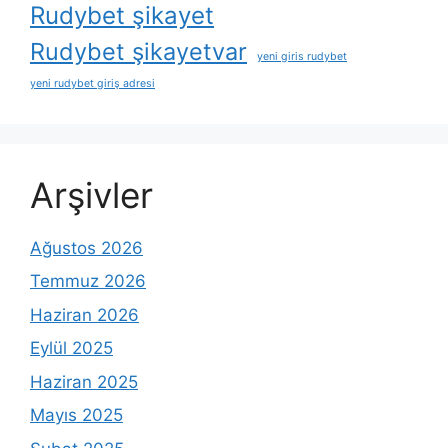
Rudybet şikayet
Rudybet şikayetvar
yeni giris rudybet
yeni rudybet giriş adresi
Arşivler
Ağustos 2026
Temmuz 2026
Haziran 2026
Eylül 2025
Haziran 2025
Mayıs 2025