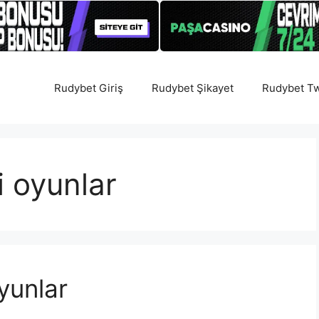
Rudybet Giriş
Rudybet Şikayet
Rudybet Tw
i oyunlar
yunlar