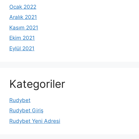
Ocak 2022
Aralık 2021
Kasım 2021
Ekim 2021
Eylül 2021
Kategoriler
Rudybet
Rudybet Giriş
Rudybet Yeni Adresi