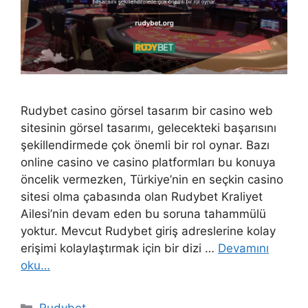
Rudybet casino görsel tasarım bir casino web
sitesinin görsel tasarımı, gelecekteki başarısını
şekillendirmede çok önemli bir rol oynar. Bazı
online casino ve casino platformları bu konuya
öncelik vermezken, Türkiye’nin en seçkin casino
sitesi olma çabasında olan Rudybet Kraliyet
Ailesi’nin devam eden bu soruna tahammülü
yoktur. Mevcut Rudybet giriş adreslerine kolay
erişimi kolaylaştırmak için bir dizi …
Devamını
oku…
Kategoriler