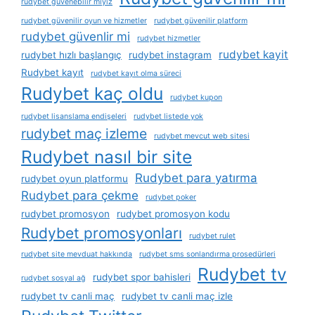
rudybet güvenebilir miyiz
rudybet güvenilir oyun ve hizmetler
rudybet güvenilir platform
rudybet güvenlir mi
rudybet hizmetler
rudybet kayit
rudybet hızlı başlangıç
rudybet instagram
Rudybet kayıt
rudybet kayıt olma süreci
Rudybet kaç oldu
rudybet kupon
rudybet lisanslama endişeleri
rudybet listede yok
rudybet maç izleme
rudybet mevcut web sitesi
Rudybet nasıl bir site
Rudybet para yatırma
rudybet oyun platformu
Rudybet para çekme
rudybet poker
rudybet promosyon
rudybet promosyon kodu
Rudybet promosyonları
rudybet rulet
rudybet site mevduat hakkında
rudybet sms sonlandırma prosedürleri
Rudybet tv
rudybet spor bahisleri
rudybet sosyal ağ
rudybet tv canli maç
rudybet tv canli maç izle