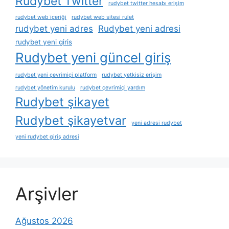
Rudybet Twitter
rudybet twitter hesabı erişim
rudybet web i̇çeriği
rudybet web sitesi rulet
rudybet yeni adres
Rudybet yeni adresi
rudybet yeni giris
Rudybet yeni güncel giriş
rudybet yeni çevrimiçi platform
rudybet yetkisiz erişim
rudybet yönetim kurulu
rudybet çevrimiçi yardım
Rudybet şikayet
Rudybet şikayetvar
yeni adresi rudybet
yeni rudybet giriş adresi
Arşivler
Ağustos 2026