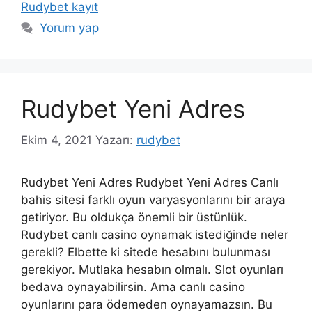
Rudybet kayıt
Yorum yap
Rudybet Yeni Adres
Ekim 4, 2021
Yazarı:
rudybet
Rudybet Yeni Adres Rudybet Yeni Adres Canlı
bahis sitesi farklı oyun varyasyonlarını bir araya
getiriyor. Bu oldukça önemli bir üstünlük.
Rudybet canlı casino oynamak istediğinde neler
gerekli? Elbette ki sitede hesabını bulunması
gerekiyor. Mutlaka hesabın olmalı. Slot oyunları
bedava oynayabilirsin. Ama canlı casino
oyunlarını para ödemeden oynayamazsın. Bu