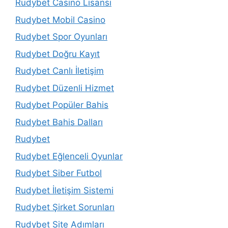
Rudybet Casino Lisansı
Rudybet Mobil Casino
Rudybet Spor Oyunları
Rudybet Doğru Kayıt
Rudybet Canlı İletişim
Rudybet Düzenli Hizmet
Rudybet Popüler Bahis
Rudybet Bahis Dalları
Rudybet
Rudybet Eğlenceli Oyunlar
Rudybet Siber Futbol
Rudybet İletişim Sistemi
Rudybet Şirket Sorunları
Rudybet Site Adımları