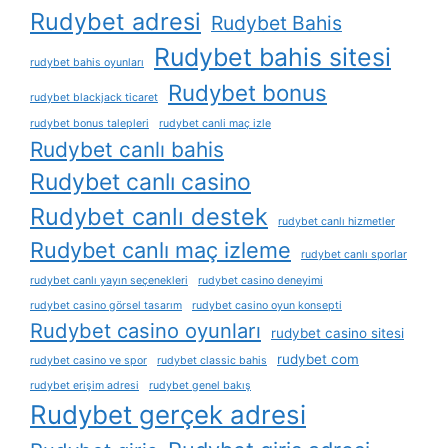
Rudybet adresi
Rudybet Bahis
Rudybet bahis sitesi
rudybet bahis oyunları
Rudybet bonus
rudybet blackjack ticaret
rudybet bonus talepleri
rudybet canli maç izle
Rudybet canlı bahis
Rudybet canlı casino
Rudybet canlı destek
rudybet canlı hizmetler
Rudybet canlı maç izleme
rudybet canlı sporlar
rudybet canlı yayın seçenekleri
rudybet casino deneyimi
rudybet casino görsel tasarım
rudybet casino oyun konsepti
Rudybet casino oyunları
rudybet casino sitesi
rudybet com
rudybet casino ve spor
rudybet classic bahis
rudybet erişim adresi
rudybet genel bakış
Rudybet gerçek adresi