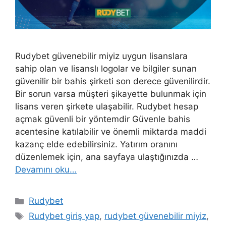
Rudybet güvenebilir miyiz uygun lisanslara
sahip olan ve lisanslı logolar ve bilgiler sunan
güvenilir bir bahis şirketi son derece güvenilirdir.
Bir sorun varsa müşteri şikayette bulunmak için
lisans veren şirkete ulaşabilir. Rudybet hesap
açmak güvenli bir yöntemdir Güvenle bahis
acentesine katılabilir ve önemli miktarda maddi
kazanç elde edebilirsiniz. Yatırım oranını
düzenlemek için, ana sayfaya ulaştığınızda …
Devamını oku…
Kategoriler
Rudybet
Etiketler
Rudybet giriş yap
,
rudybet güvenebilir miyiz
,