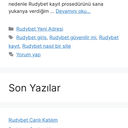
nedenle Rudybet kayıt prosedürünü sana
yukarıya verdiğim …
Devamını oku…
Kategoriler
Rudybet Yeni Adresi
Etiketler
Rudybet giriş
,
Rudybet güvenilir mi
,
Rudybet
kayıt
,
Rudybet nasıl bir site
Yorum yap
Son Yazılar
Rudybet Canlı Katılım