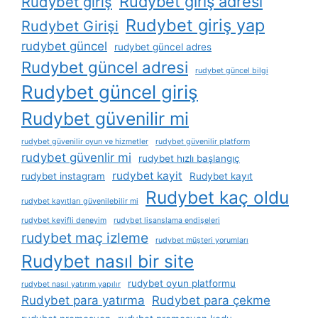
Rudybet giriş adresi
Rudybet giriş
Rudybet giriş yap
Rudybet Girişi
rudybet güncel
rudybet güncel adres
Rudybet güncel adresi
rudybet güncel bilgi
Rudybet güncel giriş
Rudybet güvenilir mi
rudybet güvenilir oyun ve hizmetler
rudybet güvenilir platform
rudybet güvenlir mi
rudybet hızlı başlangıç
rudybet kayit
rudybet instagram
Rudybet kayıt
Rudybet kaç oldu
rudybet kayıtları güvenilebilir mi
rudybet keyifli deneyim
rudybet lisanslama endişeleri
rudybet maç izleme
rudybet müşteri yorumları
Rudybet nasıl bir site
rudybet oyun platformu
rudybet nasıl yatırım yapılır
Rudybet para yatırma
Rudybet para çekme