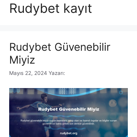
Rudybet kayıt
Rudybet Güvenebilir
Miyiz
Mayıs 22, 2024
Yazarı: