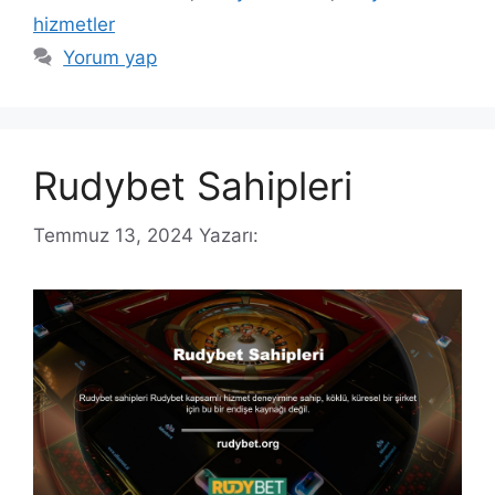
hizmetler
Yorum yap
Rudybet Sahipleri
Temmuz 13, 2024
Yazarı: