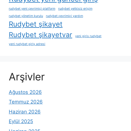
rudybet yeni çevrimiçi platform
rudybet yetkisiz erişim
rudybet yönetim kurulu
rudybet çevrimiçi yardım
Rudybet şikayet
Rudybet şikayetvar
yeni giris rudybet
yeni rudybet giriş adresi
Arşivler
Ağustos 2026
Temmuz 2026
Haziran 2026
Eylül 2025