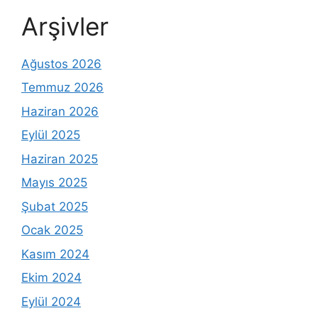
Arşivler
Ağustos 2026
Temmuz 2026
Haziran 2026
Eylül 2025
Haziran 2025
Mayıs 2025
Şubat 2025
Ocak 2025
Kasım 2024
Ekim 2024
Eylül 2024