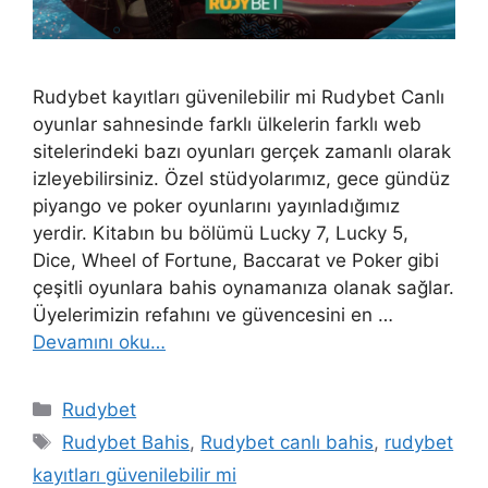
Rudybet kayıtları güvenilebilir mi Rudybet Canlı
oyunlar sahnesinde farklı ülkelerin farklı web
sitelerindeki bazı oyunları gerçek zamanlı olarak
izleyebilirsiniz. Özel stüdyolarımız, gece gündüz
piyango ve poker oyunlarını yayınladığımız
yerdir. Kitabın bu bölümü Lucky 7, Lucky 5,
Dice, Wheel of Fortune, Baccarat ve Poker gibi
çeşitli oyunlara bahis oynamanıza olanak sağlar.
Üyelerimizin refahını ve güvencesini en …
Devamını oku…
Kategoriler
Rudybet
Etiketler
Rudybet Bahis
,
Rudybet canlı bahis
,
rudybet
kayıtları güvenilebilir mi