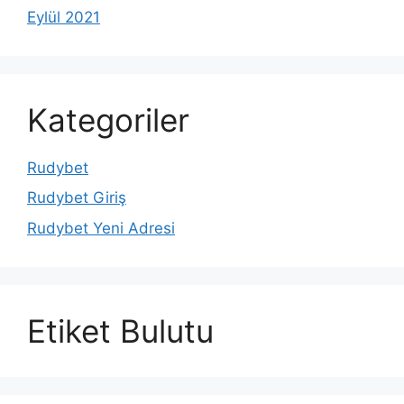
Eylül 2021
Kategoriler
Rudybet
Rudybet Giriş
Rudybet Yeni Adresi
Etiket Bulutu