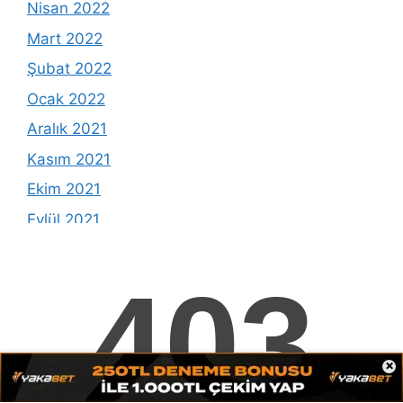
Nisan 2022
Mart 2022
Şubat 2022
Ocak 2022
Aralık 2021
Kasım 2021
Ekim 2021
Eylül 2021
Avrasya'nın en büyük reklam platformunda olmak için
Microsoft Teams:
reklam@avrasyamarketing.com
adresimizden veya Telegram: @Avrasyamarketing
adresimizden irtibat kurabilirsiniz. (Tek iletişim
×
adreslerimiz teams / telegram ve mail adresimizdir.
Harici hiçbir iletişim adresimiz bulunmamaktadır.