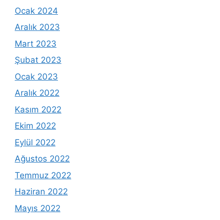
Ocak 2024
Aralık 2023
Mart 2023
Şubat 2023
Ocak 2023
Aralık 2022
Kasım 2022
Ekim 2022
Eylül 2022
Ağustos 2022
Temmuz 2022
Haziran 2022
Mayıs 2022