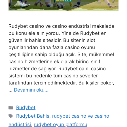
Rudybet casino ve casino endüstrisi makalede
bu konu ele alınıyordu. Yine de Rudybet en
güvenilir bahis sitesidir. Bu sitenin slot
oyunlarından daha fazla casino oyunu
çeşitliliğine sahip olduğu açık. Site, mükemmel
casino hizmetlerine ek olarak birinci sınıf
hizmetler de sağlıyor. Rudybet canlı casino
sistemi bu nedenle tüm casino severler
tarafından tercih edilmektedir. Bu kişiler poker,
…
Devamını oku…
Kategoriler
Rudybet
Etiketler
Rudybet Bahis
,
rudybet casino ve casino
endüstrisi
,
rudybet oyun platformu