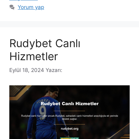
Yorum yap
Rudybet Canlı
Hizmetler
Eylül 18, 2024
Yazarı: