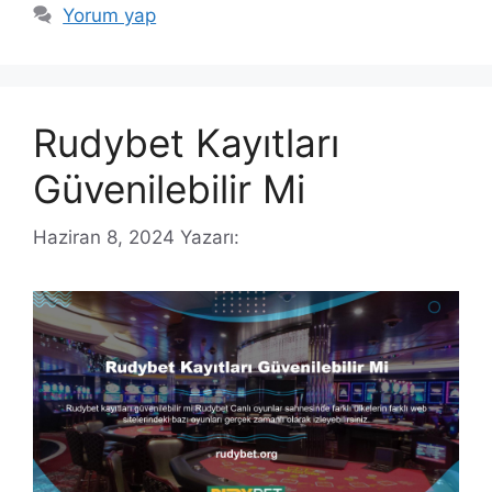
Yorum yap
Rudybet Kayıtları
Güvenilebilir Mi
Haziran 8, 2024
Yazarı: