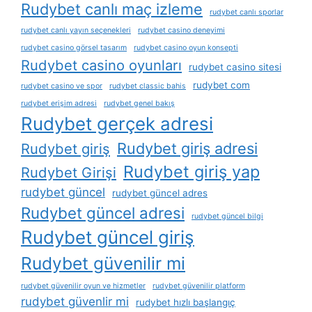
Rudybet canlı maç izleme
rudybet canlı sporlar
rudybet canlı yayın seçenekleri
rudybet casino deneyimi
rudybet casino görsel tasarım
rudybet casino oyun konsepti
Rudybet casino oyunları
rudybet casino sitesi
rudybet com
rudybet casino ve spor
rudybet classic bahis
rudybet erişim adresi
rudybet genel bakış
Rudybet gerçek adresi
Rudybet giriş adresi
Rudybet giriş
Rudybet giriş yap
Rudybet Girişi
rudybet güncel
rudybet güncel adres
Rudybet güncel adresi
rudybet güncel bilgi
Rudybet güncel giriş
Rudybet güvenilir mi
rudybet güvenilir oyun ve hizmetler
rudybet güvenilir platform
rudybet güvenlir mi
rudybet hızlı başlangıç