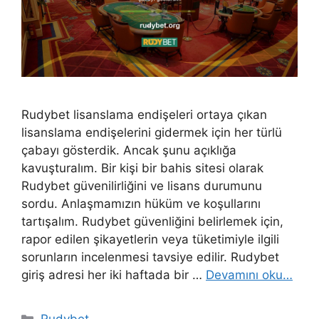
Rudybet lisanslama endişeleri ortaya çıkan
lisanslama endişelerini gidermek için her türlü
çabayı gösterdik. Ancak şunu açıklığa
kavuşturalım. Bir kişi bir bahis sitesi olarak
Rudybet güvenilirliğini ve lisans durumunu
sordu. Anlaşmamızın hüküm ve koşullarını
tartışalım. Rudybet güvenliğini belirlemek için,
rapor edilen şikayetlerin veya tüketimiyle ilgili
sorunların incelenmesi tavsiye edilir. Rudybet
giriş adresi her iki haftada bir …
Devamını oku…
Kategoriler