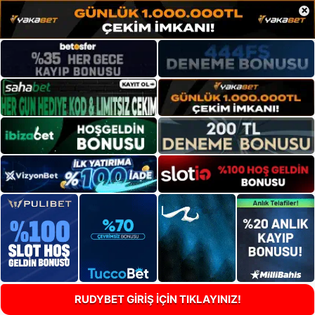
×
RUDYBET GİRİŞ İÇİN TIKLAYINIZ!