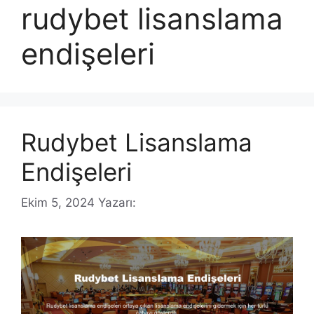
rudybet lisanslama
endişeleri
Rudybet Lisanslama
Endişeleri
Ekim 5, 2024
Yazarı: