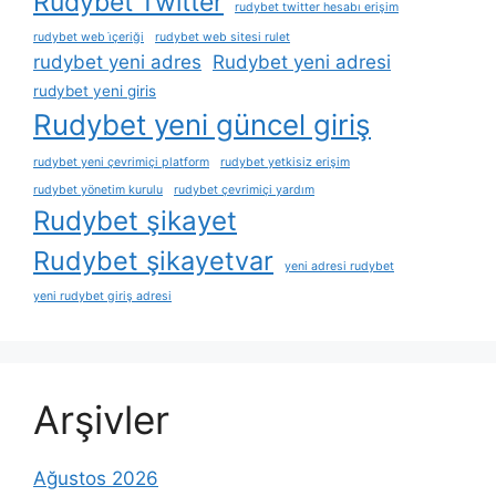
Rudybet Twitter
rudybet twitter hesabı erişim
rudybet web i̇çeriği
rudybet web sitesi rulet
rudybet yeni adres
Rudybet yeni adresi
rudybet yeni giris
Rudybet yeni güncel giriş
rudybet yeni çevrimiçi platform
rudybet yetkisiz erişim
rudybet yönetim kurulu
rudybet çevrimiçi yardım
Rudybet şikayet
Rudybet şikayetvar
yeni adresi rudybet
yeni rudybet giriş adresi
Arşivler
Ağustos 2026