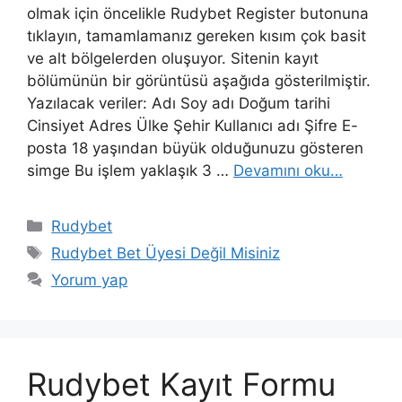
olmak için öncelikle Rudybet Register butonuna
tıklayın, tamamlamanız gereken kısım çok basit
ve alt bölgelerden oluşuyor. Sitenin kayıt
bölümünün bir görüntüsü aşağıda gösterilmiştir.
Yazılacak veriler: Adı Soy adı Doğum tarihi
Cinsiyet Adres Ülke Şehir Kullanıcı adı Şifre E-
posta 18 yaşından büyük olduğunuzu gösteren
simge Bu işlem yaklaşık 3 …
Devamını oku…
Kategoriler
Rudybet
Etiketler
Rudybet Bet Üyesi Değil Misiniz
Yorum yap
Rudybet Kayıt Formu