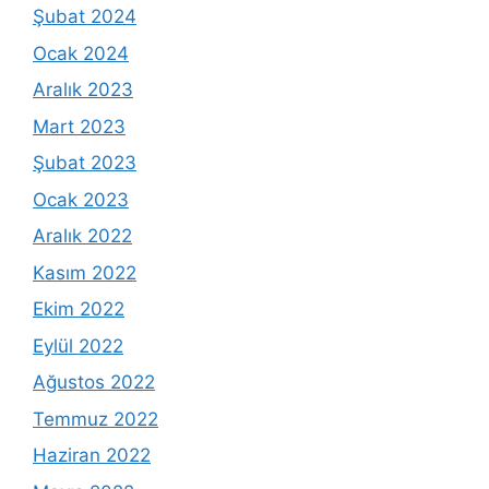
Şubat 2024
Ocak 2024
Aralık 2023
Mart 2023
Şubat 2023
Ocak 2023
Aralık 2022
Kasım 2022
Ekim 2022
Eylül 2022
Ağustos 2022
Temmuz 2022
Haziran 2022