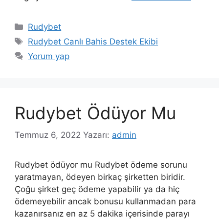
Kategoriler
Rudybet
Etiketler
Rudybet Canlı Bahis Destek Ekibi
Yorum yap
Rudybet Ödüyor Mu
Temmuz 6, 2022
Yazarı:
admin
Rudybet ödüyor mu Rudybet ödeme sorunu
yaratmayan, ödeyen birkaç şirketten biridir.
Çoğu şirket geç ödeme yapabilir ya da hiç
ödemeyebilir ancak bonusu kullanmadan para
kazanırsanız en az 5 dakika içerisinde parayı