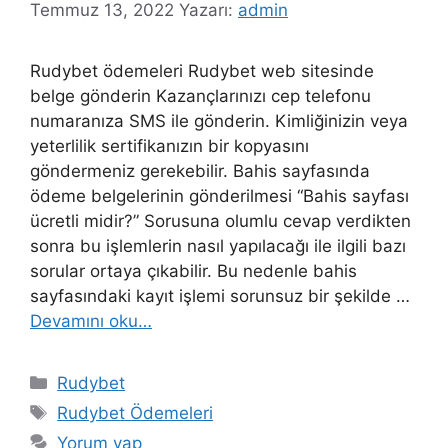
Temmuz 13, 2022
Yazarı:
admin
Rudybet ödemeleri Rudybet web sitesinde
belge gönderin Kazançlarınızı cep telefonu
numaranıza SMS ile gönderin. Kimliğinizin veya
yeterlilik sertifikanızın bir kopyasını
göndermeniz gerekebilir. Bahis sayfasında
ödeme belgelerinin gönderilmesi “Bahis sayfası
ücretli midir?” Sorusuna olumlu cevap verdikten
sonra bu işlemlerin nasıl yapılacağı ile ilgili bazı
sorular ortaya çıkabilir. Bu nedenle bahis
sayfasındaki kayıt işlemi sorunsuz bir şekilde …
Devamını oku…
Kategoriler
Rudybet
Etiketler
Rudybet Ödemeleri
Yorum yap