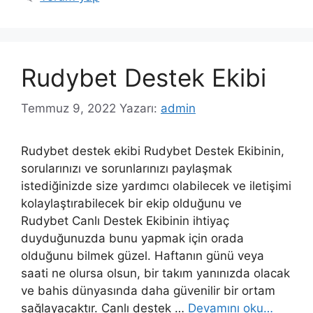
Rudybet Destek Ekibi
Temmuz 9, 2022
Yazarı:
admin
Rudybet destek ekibi Rudybet Destek Ekibinin,
sorularınızı ve sorunlarınızı paylaşmak
istediğinizde size yardımcı olabilecek ve iletişimi
kolaylaştırabilecek bir ekip olduğunu ve
Rudybet Canlı Destek Ekibinin ihtiyaç
duyduğunuzda bunu yapmak için orada
olduğunu bilmek güzel. Haftanın günü veya
saati ne olursa olsun, bir takım yanınızda olacak
ve bahis dünyasında daha güvenilir bir ortam
sağlayacaktır. Canlı destek …
Devamını oku…