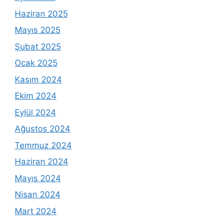
Haziran 2025
Mayıs 2025
Şubat 2025
Ocak 2025
Kasım 2024
Ekim 2024
Eylül 2024
Ağustos 2024
Temmuz 2024
Haziran 2024
Mayıs 2024
Nisan 2024
Mart 2024