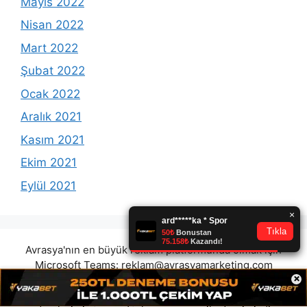
Mayıs 2022
Nisan 2022
Mart 2022
Şubat 2022
Ocak 2022
Aralık 2021
Kasım 2021
Ekim 2021
Eylül 2021
Avrasya'nın en büyük reklam platformunda olmak için
Microsoft Teams:
reklam@avrasyamarketing.com
×
adresimizden veya Telegram: @Avrasyamarketing
adresimizden irtibat kurabilirsiniz. (Tek iletişim