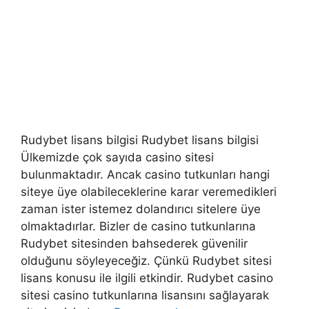
Rudybet lisans bilgisi Rudybet lisans bilgisi
Ülkemizde çok sayıda casino sitesi
bulunmaktadır. Ancak casino tutkunları hangi
siteye üye olabileceklerine karar veremedikleri
zaman ister istemez dolandırıcı sitelere üye
olmaktadırlar. Bizler de casino tutkunlarına
Rudybet sitesinden bahsederek güvenilir
olduğunu söyleyeceğiz. Çünkü Rudybet sitesi
lisans konusu ile ilgili etkindir. Rudybet casino
sitesi casino tutkunlarına lisansını sağlayarak