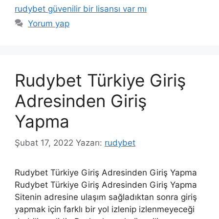
rudybet güvenilir bir lisansı var mı
Yorum yap
Rudybet Türkiye Giriş
Adresinden Giriş
Yapma
Şubat 17, 2022
Yazarı:
rudybet
Rudybet Türkiye Giriş Adresinden Giriş Yapma
Rudybet Türkiye Giriş Adresinden Giriş Yapma
Sitenin adresine ulaşım sağladıktan sonra giriş
yapmak için farklı bir yol izlenip izlenmeyeceği