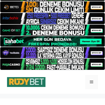
İçeriğe
atla
Menü