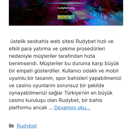
üstelik seobahis web sitesi Rudybet hızlı ve
etkili para yatırma ve çekme prosedürleri
nedeniyle müşteriler tarafından hızla
benimsendi. Müşteriler bu duruma karşı büyük
bir empati gösterdiler. Kullanıcı odaklı ve mobil
uyumlu bir tasarım, spor bahisleri yapabilmenizi
ve casino oyunlarını sorunsuz bir şekilde
oynayabilmenizi sağlar Türkiye’nin en büyük
casino kuruluşu olan Rudybet, bir bahis
platformu ancak …
Devamını oku…
Kategoriler
Rudybet