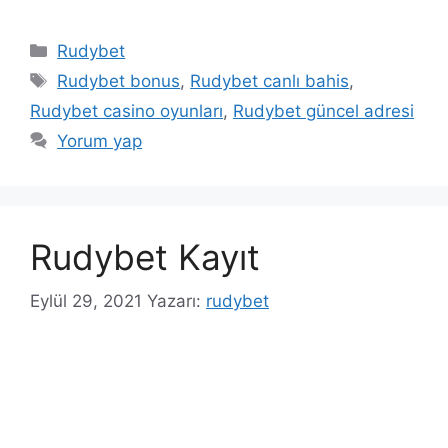
Kategoriler
Rudybet
Etiketler
Rudybet bonus
,
Rudybet canlı bahis
,
Rudybet casino oyunları
,
Rudybet güncel adresi
Yorum yap
Rudybet Kayıt
Eylül 29, 2021
Yazarı:
rudybet