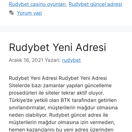
Rudybet casino oyunları
,
Rudybet güncel adresi
Yorum yap
Rudybet Yeni Adresi
Aralık 16, 2021
Yazarı:
rudybet
Rudybet Yeni Adresi Rudybet Yeni Adresi
Sitelerde bazı zamanlar yapılan güncelleme
prosedürleri ile siteler tekrar aktif oluyor.
Türkiye’de yetkili olan BTK tarafından getirilen
sınırlandırmalar, müşterilerin mağdur olmasına
neden olabiliyor. Rudybet güncel adres ile
müşterilerin mağdur olmasına izin vermeden,
hemen kazançlarını bu yeni adres üzerinden