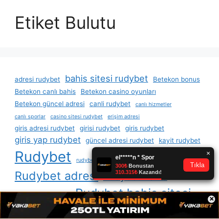
Etiket Bulutu
bahis sitesi rudybet
adresi rudybet
Betekon bonus
Betekon canlı bahis
Betekon casino oyunları
Betekon güncel adresi
canli rudybet
canlı hizmetler
canlı sporlar
casino sitesi rudybet
erişim adresi
giris adresi rudybet
girisi rudybet
giris rudybet
giris yap rudybet
güncel adresi rudybet
kayit rudybet
Rudybet
rudybet adres değişikliği hizmet
Rudybet adresi
Rudybet Bahis
Rudybet bahis sitesi
rudybet bahis oyunları
×
Rudybet bonus
rudybet blackjack ticaret