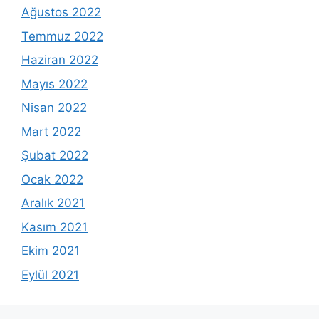
Ağustos 2022
Temmuz 2022
Haziran 2022
Mayıs 2022
Nisan 2022
Mart 2022
Şubat 2022
Ocak 2022
Aralık 2021
Kasım 2021
Ekim 2021
Eylül 2021