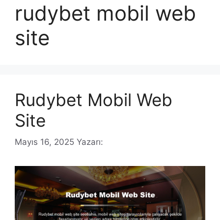
rudybet mobil web
site
Rudybet Mobil Web
Site
Mayıs 16, 2025
Yazarı: