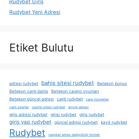
Rudybet Giriş
Rudybet Yeni Adresi
Etiket Bulutu
bahis sitesi rudybet
adresi rudybet
Betekon bonus
Betekon canlı bahis
Betekon casino oyunları
Betekon güncel adresi
canli rudybet
canlı hizmetler
canlı sporlar
casino sitesi rudybet
erişim adresi
giris adresi rudybet
girisi rudybet
giris rudybet
giris yap rudybet
güncel adresi rudybet
kayit rudybet
Rudybet
rudybet adres değişikliği hizmet