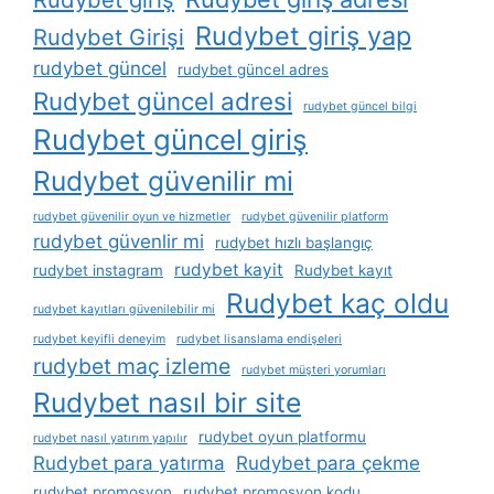
Rudybet giriş yap
Rudybet Girişi
rudybet güncel
rudybet güncel adres
Rudybet güncel adresi
rudybet güncel bilgi
Rudybet güncel giriş
Rudybet güvenilir mi
rudybet güvenilir oyun ve hizmetler
rudybet güvenilir platform
rudybet güvenlir mi
rudybet hızlı başlangıç
rudybet kayit
rudybet instagram
Rudybet kayıt
Rudybet kaç oldu
rudybet kayıtları güvenilebilir mi
rudybet keyifli deneyim
rudybet lisanslama endişeleri
rudybet maç izleme
rudybet müşteri yorumları
Rudybet nasıl bir site
rudybet oyun platformu
rudybet nasıl yatırım yapılır
Rudybet para yatırma
Rudybet para çekme
rudybet promosyon
rudybet promosyon kodu