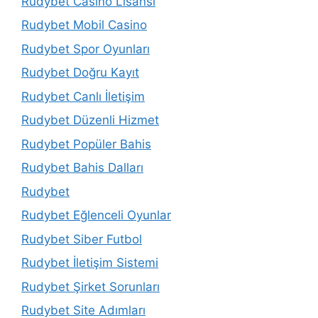
Rudybet Casino Lisansı
Rudybet Mobil Casino
Rudybet Spor Oyunları
Rudybet Doğru Kayıt
Rudybet Canlı İletişim
Rudybet Düzenli Hizmet
Rudybet Popüler Bahis
Rudybet Bahis Dalları
Rudybet
Rudybet Eğlenceli Oyunlar
Rudybet Siber Futbol
Rudybet İletişim Sistemi
Rudybet Şirket Sorunları
Rudybet Site Adımları