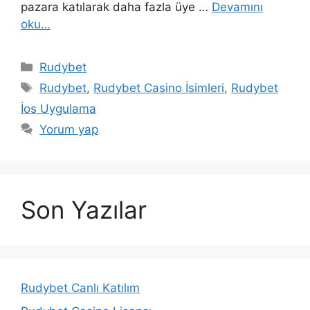
pazara katılarak daha fazla üye …
Devamını
oku…
Kategoriler
Rudybet
Etiketler
Rudybet
,
Rudybet Casino İsimleri
,
Rudybet
İos Uygulama
Yorum yap
Son Yazılar
Rudybet Canlı Katılım