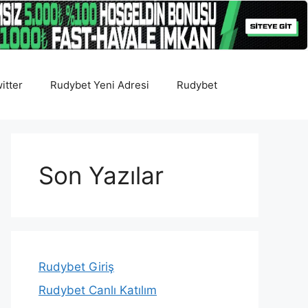
itter
Rudybet Yeni Adresi
Rudybet
Son Yazılar
Rudybet Giriş
Rudybet Canlı Katılım