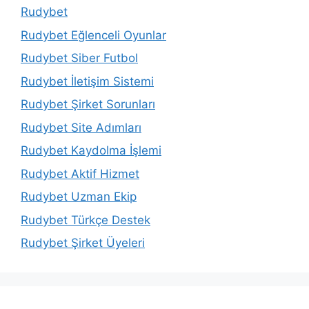
Rudybet
Rudybet Eğlenceli Oyunlar
Rudybet Siber Futbol
Rudybet İletişim Sistemi
Rudybet Şirket Sorunları
Rudybet Site Adımları
Rudybet Kaydolma İşlemi
Rudybet Aktif Hizmet
Rudybet Uzman Ekip
Rudybet Türkçe Destek
Rudybet Şirket Üyeleri