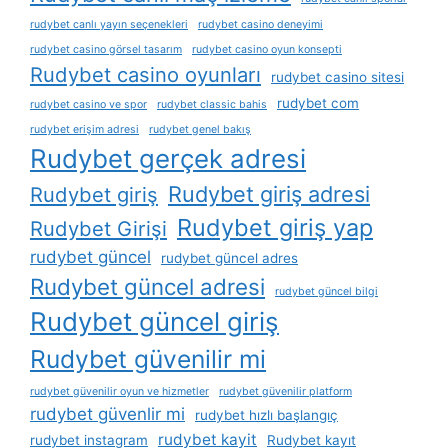
rudybet canlı yayın seçenekleri
rudybet casino deneyimi
rudybet casino görsel tasarım
rudybet casino oyun konsepti
Rudybet casino oyunları
rudybet casino sitesi
rudybet com
rudybet casino ve spor
rudybet classic bahis
rudybet erişim adresi
rudybet genel bakış
Rudybet gerçek adresi
Rudybet giriş adresi
Rudybet giriş
Rudybet giriş yap
Rudybet Girişi
rudybet güncel
rudybet güncel adres
Rudybet güncel adresi
rudybet güncel bilgi
Rudybet güncel giriş
Rudybet güvenilir mi
rudybet güvenilir oyun ve hizmetler
rudybet güvenilir platform
rudybet güvenlir mi
rudybet hızlı başlangıç
rudybet kayit
rudybet instagram
Rudybet kayıt