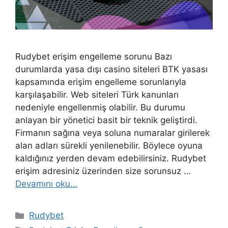
Rudybet erişim engelleme sorunu Bazı
durumlarda yasa dışı casino siteleri BTK yasası
kapsamında erişim engelleme sorunlarıyla
karşılaşabilir. Web siteleri Türk kanunları
nedeniyle engellenmiş olabilir. Bu durumu
anlayan bir yönetici basit bir teknik geliştirdi.
Firmanın sağına veya soluna numaralar girilerek
alan adları sürekli yenilenebilir. Böylece oyuna
kaldığınız yerden devam edebilirsiniz. Rudybet
erişim adresiniz üzerinden size sorunsuz …
Devamını oku…
Kategoriler
Rudybet