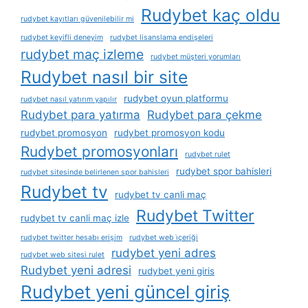
Rudybet kaç oldu
rudybet kayıtları güvenilebilir mi
rudybet keyifli deneyim
rudybet lisanslama endişeleri
rudybet maç izleme
rudybet müşteri yorumları
Rudybet nasıl bir site
rudybet oyun platformu
rudybet nasıl yatırım yapılır
Rudybet para yatırma
Rudybet para çekme
rudybet promosyon
rudybet promosyon kodu
Rudybet promosyonları
rudybet rulet
rudybet spor bahisleri
rudybet sitesinde belirlenen spor bahisleri
Rudybet tv
rudybet tv canli maç
Rudybet Twitter
rudybet tv canli maç izle
rudybet twitter hesabı erişim
rudybet web i̇çeriği
rudybet yeni adres
rudybet web sitesi rulet
Rudybet yeni adresi
rudybet yeni giris
Rudybet yeni güncel giriş