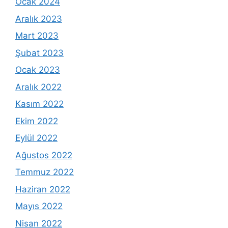
Ocak 2024
Aralık 2023
Mart 2023
Şubat 2023
Ocak 2023
Aralık 2022
Kasım 2022
Ekim 2022
Eylül 2022
Ağustos 2022
Temmuz 2022
Haziran 2022
Mayıs 2022
Nisan 2022