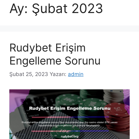
Ay:
Şubat 2023
Rudybet Erişim
Engelleme Sorunu
Şubat 25, 2023
Yazarı:
admin