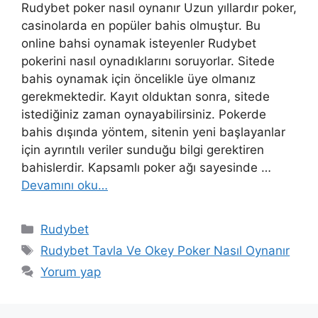
Rudybet poker nasıl oynanır Uzun yıllardır poker,
casinolarda en popüler bahis olmuştur. Bu
online bahsi oynamak isteyenler Rudybet
pokerini nasıl oynadıklarını soruyorlar. Sitede
bahis oynamak için öncelikle üye olmanız
gerekmektedir. Kayıt olduktan sonra, sitede
istediğiniz zaman oynayabilirsiniz. Pokerde
bahis dışında yöntem, sitenin yeni başlayanlar
için ayrıntılı veriler sunduğu bilgi gerektiren
bahislerdir. Kapsamlı poker ağı sayesinde …
Devamını oku…
Kategoriler
Rudybet
Etiketler
Rudybet Tavla Ve Okey Poker Nasıl Oynanır
Yorum yap