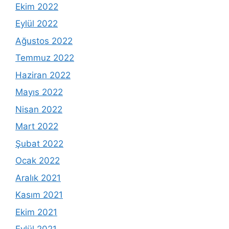
Ekim 2022
Eylül 2022
Ağustos 2022
Temmuz 2022
Haziran 2022
Mayıs 2022
Nisan 2022
Mart 2022
Şubat 2022
Ocak 2022
Aralık 2021
Kasım 2021
Ekim 2021