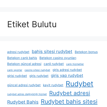
Etiket Bulutu
bahis sitesi rudybet
adresi rudybet
Betekon bonus
Betekon canlı bahis
Betekon casino oyunları
Betekon güncel adresi
canli rudybet
canlı hizmetler
giris adresi rudybet
canlı sporlar
casino sitesi rudybet
giris yap rudybet
girisi rudybet
giris rudybet
Rudybet
güncel adresi rudybet
kayit rudybet
Rudybet adresi
rudybet adres değişikliği hizmet
Rudybet bahis sitesi
Rudybet Bahis