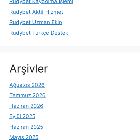
Rudybet Kaydolma İşlemi
Rudybet Aktif Hizmet
Rudybet Uzman Ekip
Rudybet Türkçe Destek
Arşivler
Ağustos 2026
Temmuz 2026
Haziran 2026
Eylül 2025
Haziran 2025
Mayıs 2025