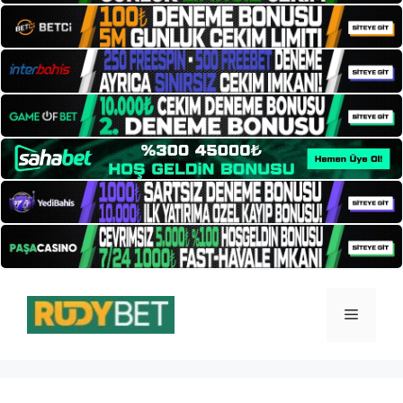
İçeriğe
atla
Menü