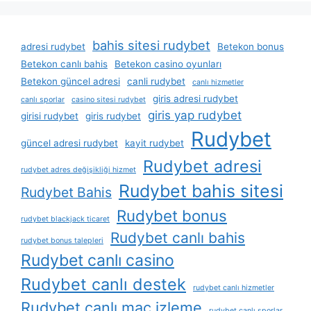
bahis sitesi rudybet
adresi rudybet
Betekon bonus
Betekon canlı bahis
Betekon casino oyunları
Betekon güncel adresi
canli rudybet
canlı hizmetler
giris adresi rudybet
canlı sporlar
casino sitesi rudybet
giris yap rudybet
girisi rudybet
giris rudybet
Rudybet
güncel adresi rudybet
kayit rudybet
Rudybet adresi
rudybet adres değişikliği hizmet
Rudybet bahis sitesi
Rudybet Bahis
Rudybet bonus
rudybet blackjack ticaret
Rudybet canlı bahis
rudybet bonus talepleri
Rudybet canlı casino
Rudybet canlı destek
rudybet canlı hizmetler
Rudybet canlı maç izleme
rudybet canlı sporlar