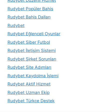
Rudybet Düzenli Hizmet
Rudybet Popüler Bahis
Rudybet Bahis Dalları
Rudybet
Rudybet Eğlenceli Oyunlar
Rudybet Siber Futbol
Rudybet İletişim Sistemi
Rudybet Şirket Sorunları
Rudybet Site Adımları
Rudybet Kaydolma İşlemi
Rudybet Aktif Hizmet
Rudybet Uzman Ekip
Rudybet Türkçe Destek