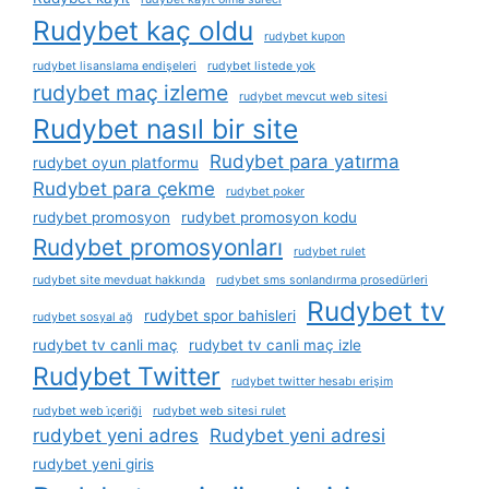
Rudybet kaç oldu
rudybet kupon
rudybet lisanslama endişeleri
rudybet listede yok
rudybet maç izleme
rudybet mevcut web sitesi
Rudybet nasıl bir site
Rudybet para yatırma
rudybet oyun platformu
Rudybet para çekme
rudybet poker
rudybet promosyon
rudybet promosyon kodu
Rudybet promosyonları
rudybet rulet
rudybet site mevduat hakkında
rudybet sms sonlandırma prosedürleri
Rudybet tv
rudybet spor bahisleri
rudybet sosyal ağ
rudybet tv canli maç
rudybet tv canli maç izle
Rudybet Twitter
rudybet twitter hesabı erişim
rudybet web i̇çeriği
rudybet web sitesi rulet
rudybet yeni adres
Rudybet yeni adresi
rudybet yeni giris