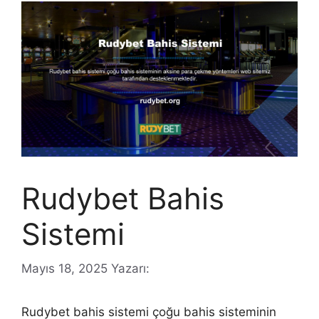
Rudybet Bahis
Sistemi
Mayıs 18, 2025
Yazarı:
Rudybet bahis sistemi çoğu bahis sisteminin