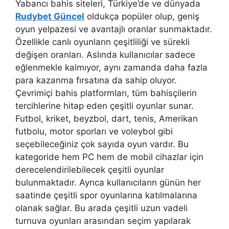
Yabancı bahis siteleri, Türkiye’de ve dünyada
Rudybet Güncel
oldukça popüler olup, geniş
oyun yelpazesi ve avantajlı oranlar sunmaktadır.
Özellikle canlı oyunların çeşitliliği ve sürekli
değişen oranları. Aslında kullanıcılar sadece
eğlenmekle kalmıyor, aynı zamanda daha fazla
para kazanma fırsatına da sahip oluyor.
Çevrimiçi bahis platformları, tüm bahisçilerin
tercihlerine hitap eden çeşitli oyunlar sunar.
Futbol, ​​kriket, beyzbol, dart, tenis, Amerikan
futbolu, motor sporları ve voleybol gibi
seçebileceğiniz çok sayıda oyun vardır. Bu
kategoride hem PC hem de mobil cihazlar için
derecelendirilebilecek çeşitli oyunlar
bulunmaktadır. Ayrıca kullanıcıların günün her
saatinde çeşitli spor oyunlarına katılmalarına
olanak sağlar. Bu arada çeşitli uzun vadeli
turnuva oyunları arasından seçim yapılarak