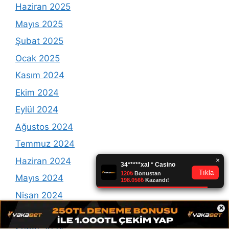
Haziran 2025
Mayıs 2025
Şubat 2025
Ocak 2025
Kasım 2024
Ekim 2024
Eylül 2024
Ağustos 2024
Temmuz 2024
Haziran 2024
Mayıs 2024
Nisan 2024
×
Mart 2024