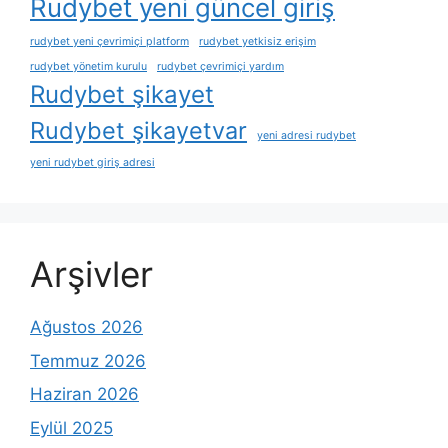
Rudybet yeni güncel giriş
rudybet yeni çevrimiçi platform
rudybet yetkisiz erişim
rudybet yönetim kurulu
rudybet çevrimiçi yardım
Rudybet şikayet
Rudybet şikayetvar
yeni adresi rudybet
yeni rudybet giriş adresi
Arşivler
Ağustos 2026
Temmuz 2026
Haziran 2026
Eylül 2025