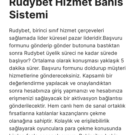
Rudybet Hizmet Bahis
Sistemi
Rudybet, birinci sınıf hizmet çerçeveleri
sağlamada lider küresel pazar lideridir.Başvuru
formunu gönderip gönder butonuna bastıktan
sonra Rudybet üyelik süreci ne kadar sürede
başlıyor? Ortalama olarak konuşması yaklaşık 5
dakika sürer. Başvuru formunu doldurup müşteri
hizmetlerine göndereceksiniz. Kapsamlı bir
değerlendirme yapılacak ve onaylandıktan
sonra hesabınıza giriş yapmanızı ve hesabınıza
erişmenizi sağlayacak bir aktivasyon bağlantısı
gönderilecektir. Hem canlı hem de sanal ortaklık
fırsatlarına katılanlar kazançlarını çekme
olanağına sahiptir. Kolaylık ve erişilebilirlik
sağlayarak oyunculara para çekme konusunda