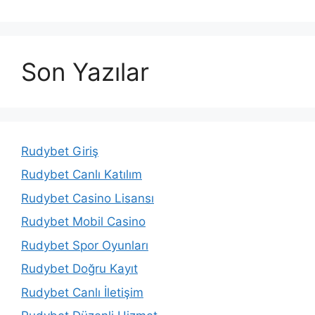
Son Yazılar
Rudybet Giriş
Rudybet Canlı Katılım
Rudybet Casino Lisansı
Rudybet Mobil Casino
Rudybet Spor Oyunları
Rudybet Doğru Kayıt
Rudybet Canlı İletişim