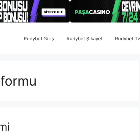
Rudybet Giriş
Rudybet Şikayet
Rudybet Tw
 formu
mi