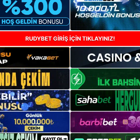
RUDYBET GİRİŞ İÇİN TIKLAYINIZ!