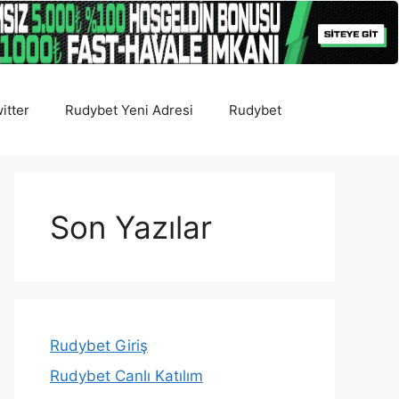
itter
Rudybet Yeni Adresi
Rudybet
Son Yazılar
Rudybet Giriş
Rudybet Canlı Katılım