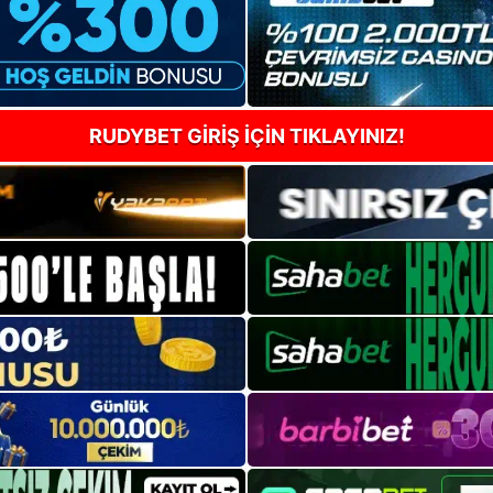
RUDYBET GİRİŞ İÇİN TIKLAYINIZ!