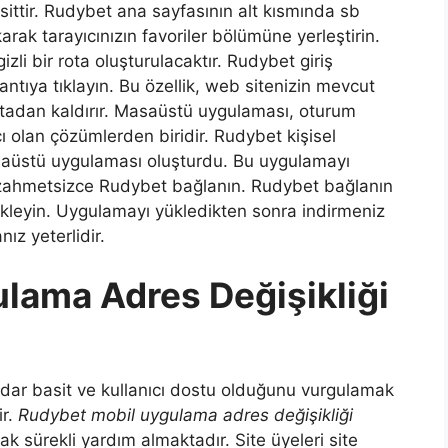
ittir. Rudybet ana sayfasının alt kısmında sb
rak tarayıcınızın favoriler bölümüne yerleştirin.
izli bir rota oluşturulacaktır. Rudybet giriş
tıya tıklayın. Bu özellik, web sitenizin mevcut
rtadan kaldırır. Masaüstü uygulaması, oturum
olan çözümlerden biridir. Rudybet kişisel
asaüstü uygulaması oluşturdu. Bu uygulamayı
a zahmetsizce Rudybet bağlanın. Rudybet bağlanın
kleyin. Uygulamayı yükledikten sonra indirmeniz
ız yeterlidir.
lama Adres Değişikliği
ar basit ve kullanıcı dostu olduğunu vurgulamak
ir.
Rudybet mobil uygulama adres değişikliği
k sürekli yardım almaktadır. Site üyeleri site