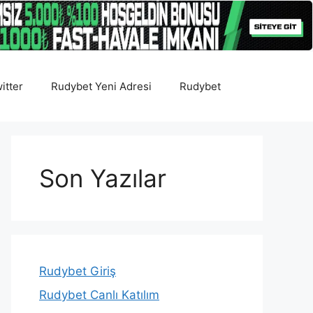
itter
Rudybet Yeni Adresi
Rudybet
Son Yazılar
Rudybet Giriş
Rudybet Canlı Katılım