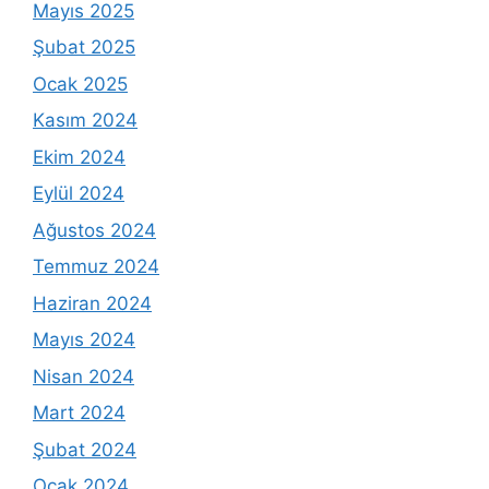
Mayıs 2025
Şubat 2025
Ocak 2025
Kasım 2024
Ekim 2024
Eylül 2024
Ağustos 2024
Temmuz 2024
Haziran 2024
Mayıs 2024
Nisan 2024
Mart 2024
Şubat 2024
Ocak 2024