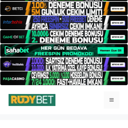
İçeriğe
atla
Menü