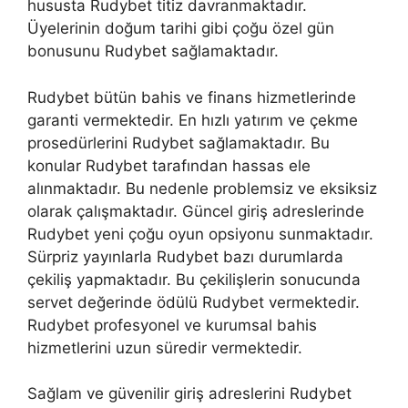
hususta Rudybet titiz davranmaktadır.
Üyelerinin doğum tarihi gibi çoğu özel gün
bonusunu Rudybet sağlamaktadır.
Rudybet bütün bahis ve finans hizmetlerinde
garanti vermektedir. En hızlı yatırım ve çekme
prosedürlerini Rudybet sağlamaktadır. Bu
konular Rudybet tarafından hassas ele
alınmaktadır. Bu nedenle problemsiz ve eksiksiz
olarak çalışmaktadır. Güncel giriş adreslerinde
Rudybet yeni çoğu oyun opsiyonu sunmaktadır.
Sürpriz yayınlarla Rudybet bazı durumlarda
çekiliş yapmaktadır. Bu çekilişlerin sonucunda
servet değerinde ödülü Rudybet vermektedir.
Rudybet profesyonel ve kurumsal bahis
hizmetlerini uzun süredir vermektedir.
Sağlam ve güvenilir giriş adreslerini Rudybet