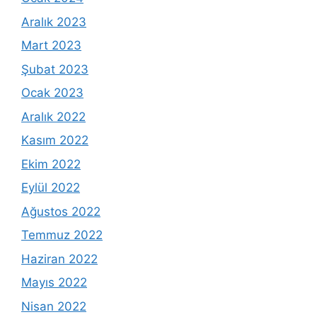
Aralık 2023
Mart 2023
Şubat 2023
Ocak 2023
Aralık 2022
Kasım 2022
Ekim 2022
Eylül 2022
Ağustos 2022
Temmuz 2022
Haziran 2022
Mayıs 2022
Nisan 2022