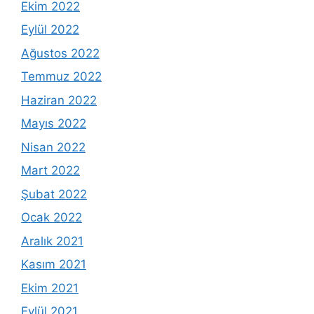
Ekim 2022
Eylül 2022
Ağustos 2022
Temmuz 2022
Haziran 2022
Mayıs 2022
Nisan 2022
Mart 2022
Şubat 2022
Ocak 2022
Aralık 2021
Kasım 2021
Ekim 2021
Eylül 2021