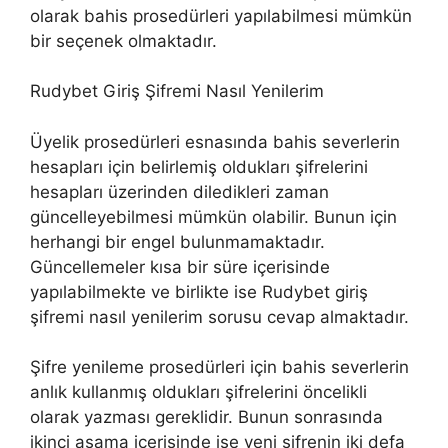
olarak bahis prosedürleri yapılabilmesi mümkün
bir seçenek olmaktadır.
Rudybet Giriş Şifremi Nasıl Yenilerim
Üyelik prosedürleri esnasında bahis severlerin
hesapları için belirlemiş oldukları şifrelerini
hesapları üzerinden diledikleri zaman
güncelleyebilmesi mümkün olabilir. Bunun için
herhangi bir engel bulunmamaktadır.
Güncellemeler kısa bir süre içerisinde
yapılabilmekte ve birlikte ise Rudybet giriş
şifremi nasıl yenilerim sorusu cevap almaktadır.
Şifre yenileme prosedürleri için bahis severlerin
anlık kullanmış oldukları şifrelerini öncelikli
olarak yazması gereklidir. Bunun sonrasında
ikinci aşama içerisinde ise yeni şifrenin iki defa