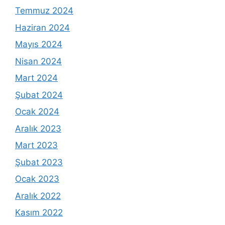
Temmuz 2024
Haziran 2024
Mayıs 2024
Nisan 2024
Mart 2024
Şubat 2024
Ocak 2024
Aralık 2023
Mart 2023
Şubat 2023
Ocak 2023
Aralık 2022
Kasım 2022