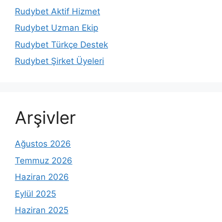
Rudybet Aktif Hizmet
Rudybet Uzman Ekip
Rudybet Türkçe Destek
Rudybet Şirket Üyeleri
Arşivler
Ağustos 2026
Temmuz 2026
Haziran 2026
Eylül 2025
Haziran 2025