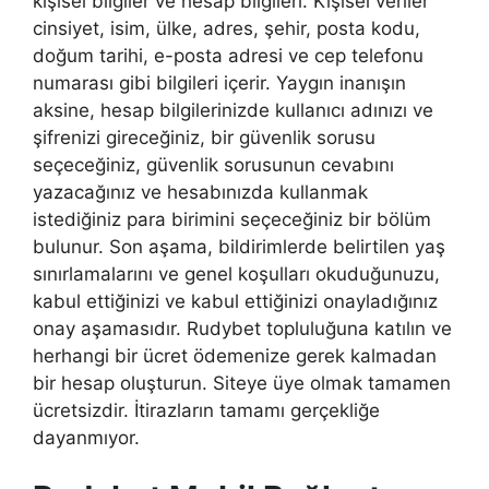
kişisel bilgiler ve hesap bilgileri. Kişisel veriler
cinsiyet, isim, ülke, adres, şehir, posta kodu,
doğum tarihi, e-posta adresi ve cep telefonu
numarası gibi bilgileri içerir. Yaygın inanışın
aksine, hesap bilgilerinizde kullanıcı adınızı ve
şifrenizi gireceğiniz, bir güvenlik sorusu
seçeceğiniz, güvenlik sorusunun cevabını
yazacağınız ve hesabınızda kullanmak
istediğiniz para birimini seçeceğiniz bir bölüm
bulunur. Son aşama, bildirimlerde belirtilen yaş
sınırlamalarını ve genel koşulları okuduğunuzu,
kabul ettiğinizi ve kabul ettiğinizi onayladığınız
onay aşamasıdır. Rudybet topluluğuna katılın ve
herhangi bir ücret ödemenize gerek kalmadan
bir hesap oluşturun. Siteye üye olmak tamamen
ücretsizdir. İtirazların tamamı gerçekliğe
dayanmıyor.