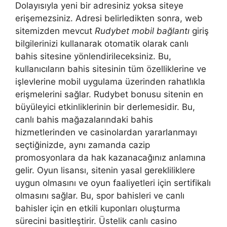
Dolayısıyla yeni bir adresiniz yoksa siteye
erişemezsiniz. Adresi belirledikten sonra, web
sitemizden mevcut
Rudybet mobil bağlantı
giriş
bilgilerinizi kullanarak otomatik olarak canlı
bahis sitesine yönlendirileceksiniz. Bu,
kullanıcıların bahis sitesinin tüm özelliklerine ve
işlevlerine mobil uygulama üzerinden rahatlıkla
erişmelerini sağlar. Rudybet bonusu sitenin en
büyüleyici etkinliklerinin bir derlemesidir. Bu,
canlı bahis mağazalarındaki bahis
hizmetlerinden ve casinolardan yararlanmayı
seçtiğinizde, aynı zamanda cazip
promosyonlara da hak kazanacağınız anlamına
gelir. Oyun lisansı, sitenin yasal gerekliliklere
uygun olmasını ve oyun faaliyetleri için sertifikalı
olmasını sağlar. Bu, spor bahisleri ve canlı
bahisler için en etkili kuponları oluşturma
sürecini basitleştirir. Üstelik canlı casino