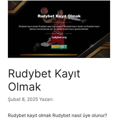
Rudybet Kayıt
Olmak
Şubat 8, 2025
Yazarı:
Rudybet kayıt olmak Rudybet nasıl üye olunur?