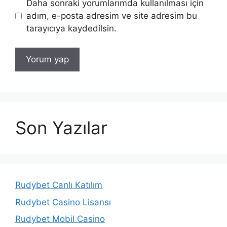
Daha sonraki yorumlarımda kullanılması için
adım, e-posta adresim ve site adresim bu
tarayıcıya kaydedilsin.
Son Yazılar
Rudybet Canlı Katılım
Rudybet Casino Lisansı
Rudybet Mobil Casino