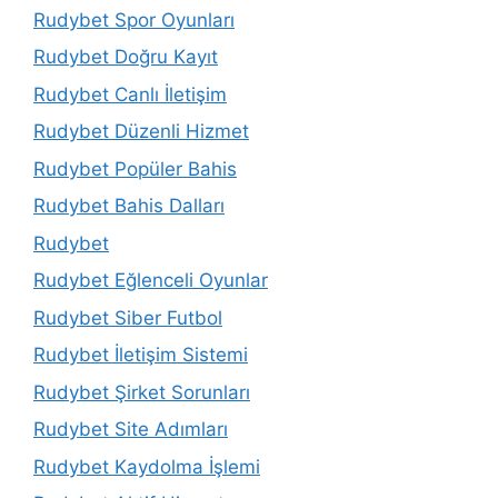
Rudybet Spor Oyunları
Rudybet Doğru Kayıt
Rudybet Canlı İletişim
Rudybet Düzenli Hizmet
Rudybet Popüler Bahis
Rudybet Bahis Dalları
Rudybet
Rudybet Eğlenceli Oyunlar
Rudybet Siber Futbol
Rudybet İletişim Sistemi
Rudybet Şirket Sorunları
Rudybet Site Adımları
Rudybet Kaydolma İşlemi