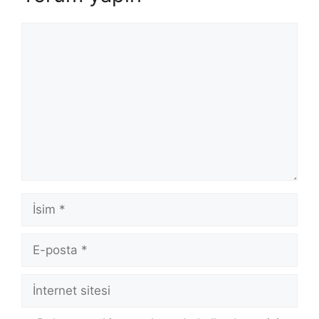
Yorum
İsim
E-
posta
İnternet
sitesi