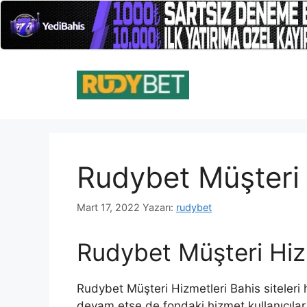
İçeriğe
atla
Rudybet Müşteri 
Mart 17, 2022
Yazarı:
rudybet
Rudybet Müşteri Hiz
Rudybet Müşteri Hizmetleri Bahis siteleri
devam etse de fondaki hizmet kullanıcılar