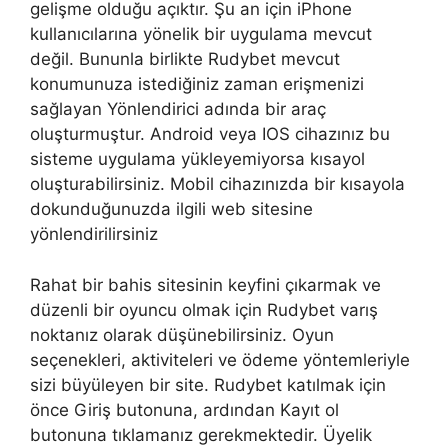
gelişme olduğu açıktır. Şu an için iPhone
kullanıcılarına yönelik bir uygulama mevcut
değil. Bununla birlikte Rudybet mevcut
konumunuza istediğiniz zaman erişmenizi
sağlayan Yönlendirici adında bir araç
oluşturmuştur. Android veya IOS cihazınız bu
sisteme uygulama yükleyemiyorsa kısayol
oluşturabilirsiniz. Mobil cihazınızda bir kısayola
dokunduğunuzda ilgili web sitesine
yönlendirilirsiniz
Rahat bir bahis sitesinin keyfini çıkarmak ve
düzenli bir oyuncu olmak için Rudybet varış
noktanız olarak düşünebilirsiniz. Oyun
seçenekleri, aktiviteleri ve ödeme yöntemleriyle
sizi büyüleyen bir site. Rudybet katılmak için
önce Giriş butonuna, ardından Kayıt ol
butonuna tıklamanız gerekmektedir. Üyelik