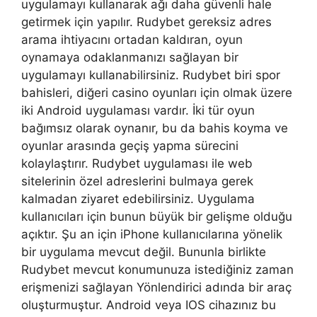
uygulamayı kullanarak ağı daha güvenli hale
getirmek için yapılır. Rudybet gereksiz adres
arama ihtiyacını ortadan kaldıran, oyun
oynamaya odaklanmanızı sağlayan bir
uygulamayı kullanabilirsiniz. Rudybet biri spor
bahisleri, diğeri casino oyunları için olmak üzere
iki Android uygulaması vardır. İki tür oyun
bağımsız olarak oynanır, bu da bahis koyma ve
oyunlar arasında geçiş yapma sürecini
kolaylaştırır. Rudybet uygulaması ile web
sitelerinin özel adreslerini bulmaya gerek
kalmadan ziyaret edebilirsiniz. Uygulama
kullanıcıları için bunun büyük bir gelişme olduğu
açıktır. Şu an için iPhone kullanıcılarına yönelik
bir uygulama mevcut değil. Bununla birlikte
Rudybet mevcut konumunuza istediğiniz zaman
erişmenizi sağlayan Yönlendirici adında bir araç
oluşturmuştur. Android veya IOS cihazınız bu