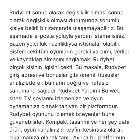
Rudybet sonuç olarak değişiklik olması sonuç
olarak değişiklik olması durumunda sorumlu
kişiye belirli bir zamanda ulaşamayabiliriz. Bu
aşamada e-posta yoluyla yardım istemelisiniz.
Bazen yolculuk hazırlıklıysa istisnalar olabilir.
Sistemdeki tüm oyunların gerekli yardımı, verileri
ve kaynakları almasını sağlamak. Rudybet
birçok kişinin ilgisini çekti. Bu makale, Rudybet
giriş adresi ve bonuslar gibi önemli hususları
analiz ederek bunların doğru ve hatasız
sunumunu sağladı. Rudybet Yardımı Bu web
sitesi TV şovlarını izlemenize ve oyun
oynamanıza olanak tanıyan bir platformdur.
Rudybet oyununu izlemek isteyenler buna
güvenebilirler. Kompakt tasarımı ve her şey dahil
ürün, oyun kanalınızın keyfini kesintisiz olarak
çıkarmanıza olanak tanır. Ayrıca bu platformun