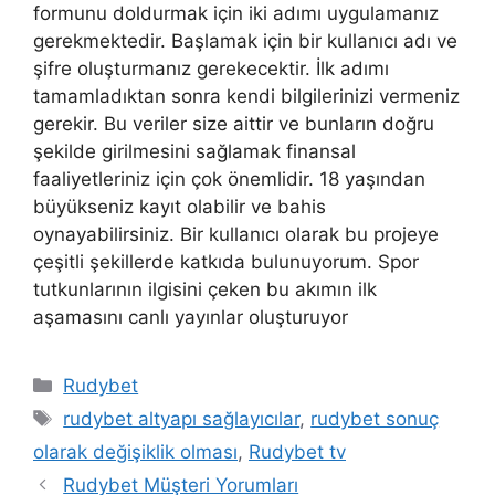
formunu doldurmak için iki adımı uygulamanız
gerekmektedir. Başlamak için bir kullanıcı adı ve
şifre oluşturmanız gerekecektir. İlk adımı
tamamladıktan sonra kendi bilgilerinizi vermeniz
gerekir. Bu veriler size aittir ve bunların doğru
şekilde girilmesini sağlamak finansal
faaliyetleriniz için çok önemlidir. 18 yaşından
büyükseniz kayıt olabilir ve bahis
oynayabilirsiniz. Bir kullanıcı olarak bu projeye
çeşitli şekillerde katkıda bulunuyorum. Spor
tutkunlarının ilgisini çeken bu akımın ilk
aşamasını canlı yayınlar oluşturuyor
Kategoriler
Rudybet
Etiketler
rudybet altyapı sağlayıcılar
,
rudybet sonuç
olarak değişiklik olması
,
Rudybet tv
Yazı
Rudybet Müşteri Yorumları