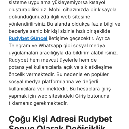
sisteme uygulama yükleyemiyorsa kısayol
oluşturabilirsiniz. Mobil cihazınızda bir kısayola
dokunduğunuzda ilgili web sitesine
yönlendirilirsiniz Bu alanda oldukça fazla bilgi ve
beceriye sahip bir kişi sizinle hızlı bir şekilde
Rudybet Güncel
iletişime geçecektir. Ayrıca
Telegram ve Whatsapp gibi sosyal medya
uygulamaları aracılığıyla da bildirim alabilirsiniz.
Rudybet hem mevcut üyelerle hem de
potansiyel kullanıcılarla açık ve sık etkileşime
öncelik vermektedir. Bu nedenle en popüler
sosyal medya platformlarına ve değerli
kullanıcılara verilmektedir. Bu hesaplara giriş
yapmak için web sitesindeki Giriş butonuna
tıklamanız gerekmektedir.
Çoğu Kişi Adresi Rudybet
Sonuç Olarak Değişiklik