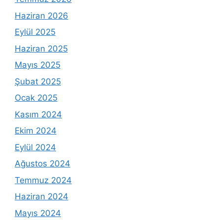
Haziran 2026
Eylül 2025
Haziran 2025
Mayıs 2025
Şubat 2025
Ocak 2025
Kasım 2024
Ekim 2024
Eylül 2024
Ağustos 2024
Temmuz 2024
Haziran 2024
Mayıs 2024