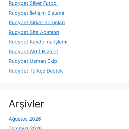
Rudybet Siber Futbol
Rudybet İletişim Sistemi
Rudybet Şirket Sorunları
Rudybet Site Adımları
Rudybet Kaydolma İşlemi
Rudybet Aktif Hizmet
Rudybet Uzman Ekip
Rudybet Türkçe Destek
Arşivler
Ağustos 2026
Temmuz 2026