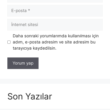
E-
posta
İnternet
sitesi
Daha sonraki yorumlarımda kullanılması için
adım, e-posta adresim ve site adresim bu
tarayıcıya kaydedilsin.
Son Yazılar