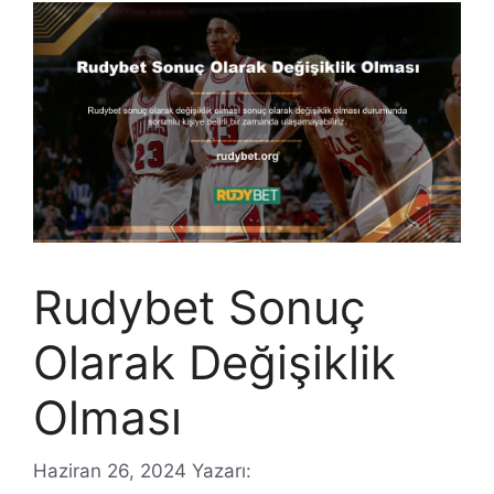
Rudybet Sonuç
Olarak Değişiklik
Olması
Haziran 26, 2024
Yazarı: