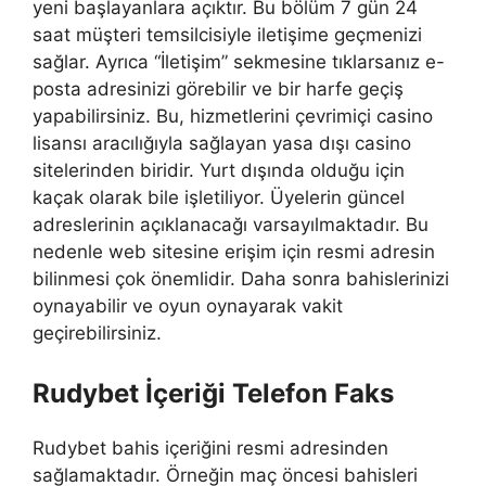
yeni başlayanlara açıktır. Bu bölüm 7 gün 24
saat müşteri temsilcisiyle iletişime geçmenizi
sağlar. Ayrıca “İletişim” sekmesine tıklarsanız e-
posta adresinizi görebilir ve bir harfe geçiş
yapabilirsiniz. Bu, hizmetlerini çevrimiçi casino
lisansı aracılığıyla sağlayan yasa dışı casino
sitelerinden biridir. Yurt dışında olduğu için
kaçak olarak bile işletiliyor. Üyelerin güncel
adreslerinin açıklanacağı varsayılmaktadır. Bu
nedenle web sitesine erişim için resmi adresin
bilinmesi çok önemlidir. Daha sonra bahislerinizi
oynayabilir ve oyun oynayarak vakit
geçirebilirsiniz.
Rudybet İçeriği Telefon Faks
Rudybet bahis içeriğini resmi adresinden
sağlamaktadır. Örneğin maç öncesi bahisleri