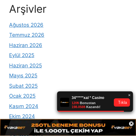
Arşivler
Ağustos 2026
Temmuz 2026
Haziran 2026
Eylül 2025
Haziran 2025
Mayıs 2025
Şubat 2025
Ocak 2025
Kasım 2024
Ekim 2024
×
Eylül 2024