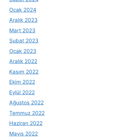
Ocak 2024
Aralık 2023
Mart 2023
Şubat 2023
Ocak 2023
Aralık 2022
Kasım 2022
Ekim 2022
Eylül 2022
Ağustos 2022
Temmuz 2022
Haziran 2022
Mayıs 2022