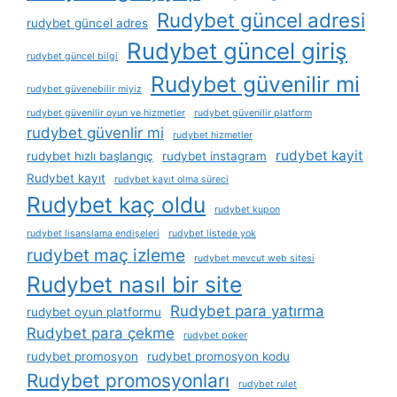
Rudybet güncel adresi
rudybet güncel adres
Rudybet güncel giriş
rudybet güncel bilgi
Rudybet güvenilir mi
rudybet güvenebilir miyiz
rudybet güvenilir oyun ve hizmetler
rudybet güvenilir platform
rudybet güvenlir mi
rudybet hizmetler
rudybet kayit
rudybet hızlı başlangıç
rudybet instagram
Rudybet kayıt
rudybet kayıt olma süreci
Rudybet kaç oldu
rudybet kupon
rudybet lisanslama endişeleri
rudybet listede yok
rudybet maç izleme
rudybet mevcut web sitesi
Rudybet nasıl bir site
Rudybet para yatırma
rudybet oyun platformu
Rudybet para çekme
rudybet poker
rudybet promosyon
rudybet promosyon kodu
Rudybet promosyonları
rudybet rulet