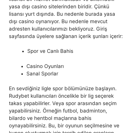
yasa dışı casino sitelerinden biridir. Çünkü
lisansı yurt dışında. Bu nedenle burada yasa
dışı casino oynanıyor. Bu nedenle mevcut
adresten kullanıcılarımızı bekliyoruz. Giriş
sayfasında üyelere sağlanan içerik şunları içerir:
Spor ve Canlı Bahis
Casino Oyunları
Sanal Sporlar
En sevdiğiniz ligle spor bölümünüze başlayın.
Rudybet kullanıcıları öncelikle bir lig seçerek
takas yapabilirler. Veya spor arasından seçim
yapabilirsiniz. Örneğin futbol, badminton,
bilardo ve hentbol maçlarına bahis
oynayabilirsiniz. Bu, bir oyunun seçilmesine ve