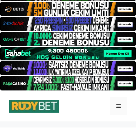
İçeriğe
atla
Menü