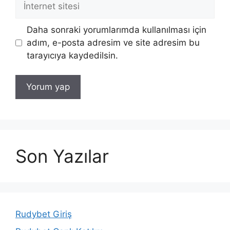
sitesi
Daha sonraki yorumlarımda kullanılması için
adım, e-posta adresim ve site adresim bu
tarayıcıya kaydedilsin.
Son Yazılar
Rudybet Giriş