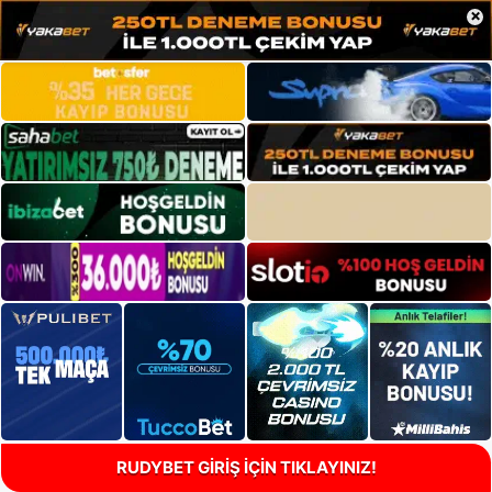
×
RUDYBET GİRİŞ İÇİN TIKLAYINIZ!