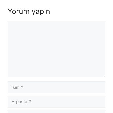
Yorum yapın
Yorum
İsim
E-
posta
İnternet