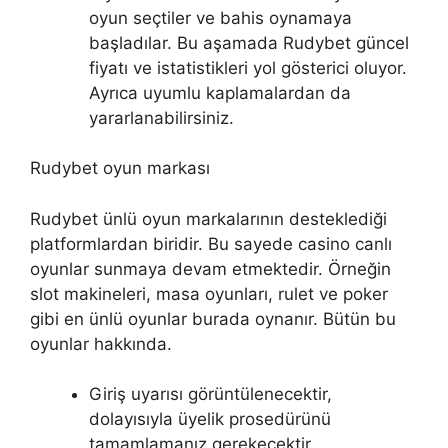
oyun seçtiler ve bahis oynamaya
başladılar. Bu aşamada Rudybet güncel
fiyatı ve istatistikleri yol gösterici oluyor.
Ayrıca uyumlu kaplamalardan da
yararlanabilirsiniz.
Rudybet oyun markası
Rudybet ünlü oyun markalarının desteklediği
platformlardan biridir. Bu sayede casino canlı
oyunlar sunmaya devam etmektedir. Örneğin
slot makineleri, masa oyunları, rulet ve poker
gibi en ünlü oyunlar burada oynanır. Bütün bu
oyunlar hakkında.
Giriş uyarısı görüntülenecektir,
dolayısıyla üyelik prosedürünü
tamamlamanız gerekecektir.