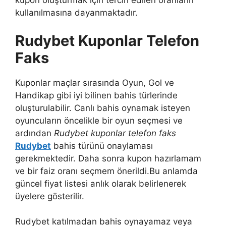
kupon oluşturmak için tercih edilen oranların
kullanılmasına dayanmaktadır.
Rudybet Kuponlar Telefon
Faks
Kuponlar maçlar sırasında Oyun, Gol ve
Handikap gibi iyi bilinen bahis türlerinde
oluşturulabilir. Canlı bahis oynamak isteyen
oyuncuların öncelikle bir oyun seçmesi ve
ardından
Rudybet kuponlar telefon faks
Rudybet
bahis türünü onaylaması
gerekmektedir. Daha sonra kupon hazırlamam
ve bir faiz oranı seçmem önerildi.Bu anlamda
güncel fiyat listesi anlık olarak belirlenerek
üyelere gösterilir.
Rudybet katılmadan bahis oynayamaz veya