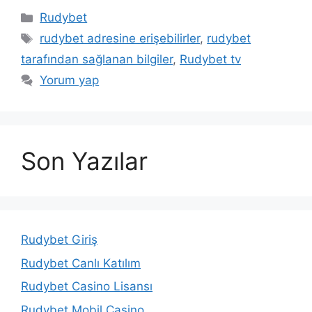
Kategoriler
Rudybet
Etiketler
rudybet adresine erişebilirler
,
rudybet
tarafından sağlanan bilgiler
,
Rudybet tv
Yorum yap
Son Yazılar
Rudybet Giriş
Rudybet Canlı Katılım
Rudybet Casino Lisansı
Rudybet Mobil Casino