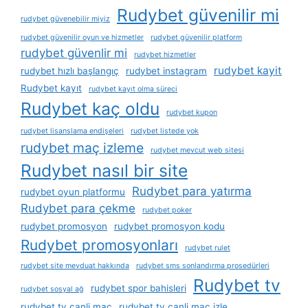
Rudybet güvenilir mi
rudybet güvenebilir miyiz
rudybet güvenilir oyun ve hizmetler
rudybet güvenilir platform
rudybet güvenlir mi
rudybet hizmetler
rudybet kayit
rudybet hızlı başlangıç
rudybet instagram
Rudybet kayıt
rudybet kayıt olma süreci
Rudybet kaç oldu
rudybet kupon
rudybet lisanslama endişeleri
rudybet listede yok
rudybet maç izleme
rudybet mevcut web sitesi
Rudybet nasıl bir site
Rudybet para yatırma
rudybet oyun platformu
Rudybet para çekme
rudybet poker
rudybet promosyon
rudybet promosyon kodu
Rudybet promosyonları
rudybet rulet
rudybet site mevduat hakkında
rudybet sms sonlandırma prosedürleri
Rudybet tv
rudybet spor bahisleri
rudybet sosyal ağ
rudybet tv canli maç
rudybet tv canli maç izle