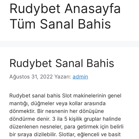
Rudybet Anasayfa
Tüm Sanal Bahis
Rudybet Sanal Bahis
Ağustos 31, 2022
Yazarı:
admin
Rudybet sanal bahis Slot makinelerinin genel
mantığı, düğmeler veya kollar arasında
dönmektir. Bir nesnenin her dönüşüne
döndürme denir. 3 ila 5 kişilik gruplar halinde
düzenlenen nesneler, para getirmek için belirli
bir sıraya dizilebilir. Slotlar, eğlenceli ve basit