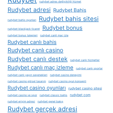
rudybet adres değişikliği hizmet
Rudybet adresi
Rudybet Bahis
Rudybet bahis sitesi
rudybet bahis oyunları
Rudybet bonus
rudybet blackjack ticaret
rudybet bonus talepleri
rudybet canli maç izle
Rudybet canlı bahis
Rudybet canlı casino
Rudybet canlı destek
rudybet canlı hizmetler
Rudybet canlı maç izleme
rudybet canlı sporlar
rudybet canlı yayın seçenekleri
rudybet casino deneyimi
rudybet casino görsel tasarım
rudybet casino oyun konsepti
Rudybet casino oyunları
rudybet casino sitesi
rudybet com
rudybet casino ve spor
rudybet classic bahis
rudybet erişim adresi
rudybet genel bakış
Rudybet gerçek adresi