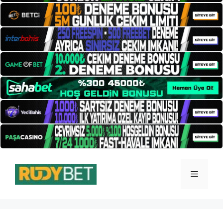
İçeriğe
atla
Menü