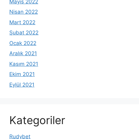
Mayıs 2022
Nisan 2022
Mart 2022
Şubat 2022
Ocak 2022
Aralık 2021
Kasım 2021
Ekim 2021
Eylül 2021
Kategoriler
Rudybet