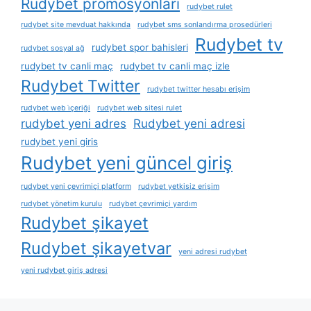
Rudybet promosyonları
rudybet rulet
rudybet site mevduat hakkında
rudybet sms sonlandırma prosedürleri
Rudybet tv
rudybet spor bahisleri
rudybet sosyal ağ
rudybet tv canli maç
rudybet tv canli maç izle
Rudybet Twitter
rudybet twitter hesabı erişim
rudybet web i̇çeriği
rudybet web sitesi rulet
rudybet yeni adres
Rudybet yeni adresi
rudybet yeni giris
Rudybet yeni güncel giriş
rudybet yeni çevrimiçi platform
rudybet yetkisiz erişim
rudybet yönetim kurulu
rudybet çevrimiçi yardım
Rudybet şikayet
Rudybet şikayetvar
yeni adresi rudybet
yeni rudybet giriş adresi