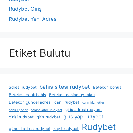
Rudybet Giriş
Rudybet Yeni Adresi
Etiket Bulutu
bahis sitesi rudybet
adresi rudybet
Betekon bonus
Betekon canlı bahis
Betekon casino oyunları
Betekon güncel adresi
canli rudybet
canlı hizmetler
giris adresi rudybet
canlı sporlar
casino sitesi rudybet
giris yap rudybet
girisi rudybet
giris rudybet
Rudybet
güncel adresi rudybet
kayit rudybet