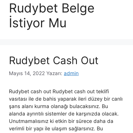
Rudybet Belge
İstiyor Mu
Rudybet Cash Out
Mayıs 14, 2022
Yazarı:
admin
Rudybet cash out Rudybet cash out teklifi
vasıtası ile de bahis yaparak ileri düzey bir canlı
şans alanı kurma olanağı bulacaksınız. Bu
alanda ayrıntılı sistemler de karşınızda olacak.
Unutmamalısınız ki etkin bir sürece daha da
verimli bir yapı ile ulaşım sağlarsınız. Bu