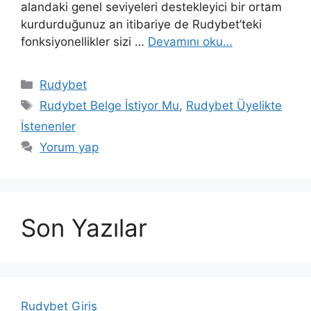
alandaki genel seviyeleri destekleyici bir ortam
kurdurduğunuz an itibariye de Rudybet’teki
fonksiyonellikler sizi …
Devamını oku…
Kategoriler
Rudybet
Etiketler
Rudybet Belge İstiyor Mu
,
Rudybet Üyelikte
İstenenler
Yorum yap
Son Yazılar
Rudybet Giriş