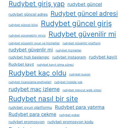
Rudybet giriş yap
rudybet güncel
Rudybet güncel adresi
rudybet güncel adres
Rudybet güncel giriş
rudybet güncel bilgi
Rudybet güvenilir mi
rudybet güvenebilir miyiz
rudybet güvenilir oyun ve hizmetler
rudybet güvenilir platform
rudybet güvenlir mi
rudybet hizmetler
rudybet kayit
rudybet hızlı başlangıç
rudybet instagram
Rudybet kayıt
rudybet kayıt olma süreci
Rudybet kaç oldu
rudybet kupon
rudybet lisanslama endişeleri
rudybet listede yok
rudybet maç izleme
rudybet mevcut web sitesi
Rudybet nasıl bir site
Rudybet para yatırma
rudybet oyun platformu
Rudybet para çekme
rudybet poker
rudybet promosyon
rudybet promosyon kodu