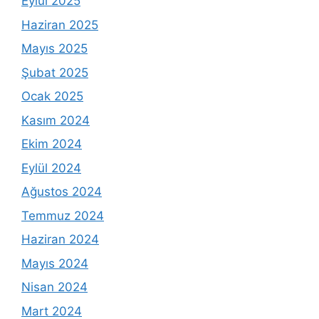
Eylül 2025
Haziran 2025
Mayıs 2025
Şubat 2025
Ocak 2025
Kasım 2024
Ekim 2024
Eylül 2024
Ağustos 2024
Temmuz 2024
Haziran 2024
Mayıs 2024
Nisan 2024
Mart 2024