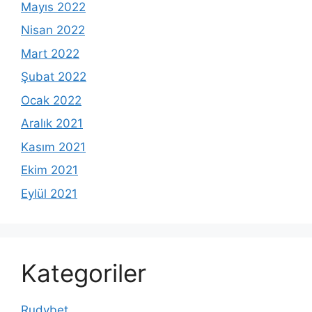
Mayıs 2022
Nisan 2022
Mart 2022
Şubat 2022
Ocak 2022
Aralık 2021
Kasım 2021
Ekim 2021
Eylül 2021
Kategoriler
Rudybet