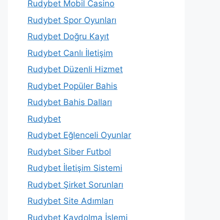
Rudybet Mobil Casino
Rudybet Spor Oyunları
Rudybet Doğru Kayıt
Rudybet Canlı İletişim
Rudybet Düzenli Hizmet
Rudybet Popüler Bahis
Rudybet Bahis Dalları
Rudybet
Rudybet Eğlenceli Oyunlar
Rudybet Siber Futbol
Rudybet İletişim Sistemi
Rudybet Şirket Sorunları
Rudybet Site Adımları
Rudybet Kaydolma İşlemi