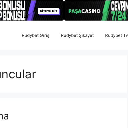
Rudybet Giriş
Rudybet Şikayet
Rudybet Tw
uncular
ma