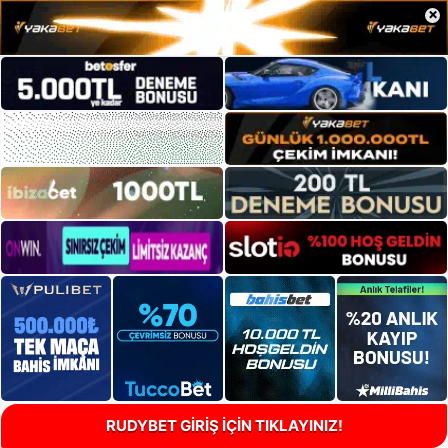
×
RUDYBET GİRİŞ İÇİN TIKLAYINIZ!