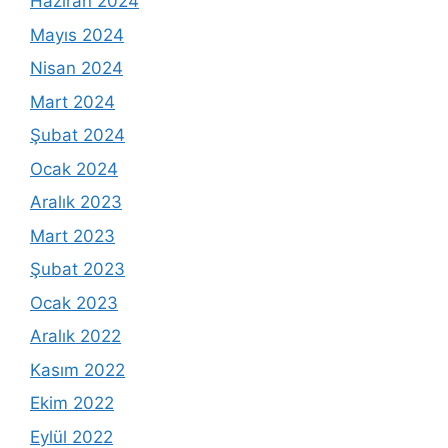
Haziran 2024
Mayıs 2024
Nisan 2024
Mart 2024
Şubat 2024
Ocak 2024
Aralık 2023
Mart 2023
Şubat 2023
Ocak 2023
Aralık 2022
Kasım 2022
Ekim 2022
Eylül 2022