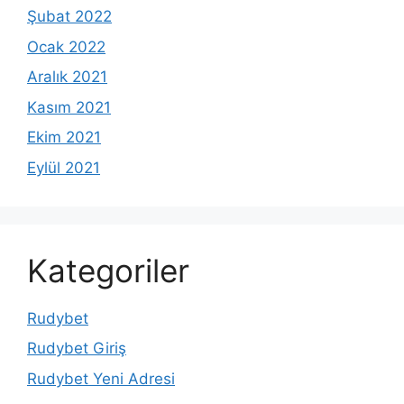
Şubat 2022
Ocak 2022
Aralık 2021
Kasım 2021
Ekim 2021
Eylül 2021
Kategoriler
Rudybet
Rudybet Giriş
Rudybet Yeni Adresi