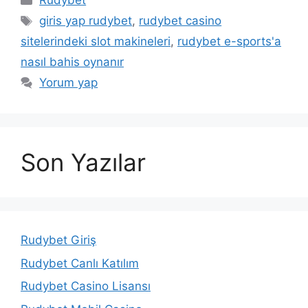
Rudybet
Etiketler
giris yap rudybet
,
rudybet casino
sitelerindeki slot makineleri
,
rudybet e-sports'a
nasıl bahis oynanır
Yorum yap
Son Yazılar
Rudybet Giriş
Rudybet Canlı Katılım
Rudybet Casino Lisansı