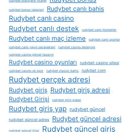
rudybet blackjack ticaret
Rudybet canlı bahis
rudybet bonus talepleri
Rudybet canlı casino
Rudybet canlı destek
rudybet canlı hizmetler
Rudybet canlı maç izleme
rudybet canlı sporlar
rudybet canlı yayın seçenekleri
rudybet casino deneyimi
rudybet casino görsel tasarım
Rudybet casino oyunları
rudybet casino sitesi
rudybet com
rudybet casino ve spor
rudybet classic bahis
Rudybet gerçek adresi
Rudybet giriş adresi
Rudybet giriş
Rudybet Girişi
rudybet giriş poker
Rudybet giriş yap
rudybet güncel
Rudybet güncel adresi
rudybet güncel adres
Rudybet güncel giriş
rudybet güncel bilgi