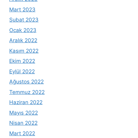
Mart 2023
Şubat 2023
Ocak 2023
Aralık 2022
Kasım 2022
Ekim 2022
Eylül 2022
Ağustos 2022
Temmuz 2022
Haziran 2022
Mayıs 2022
Nisan 2022
Mart 2022