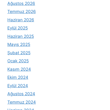
Ağustos 2026
Temmuz 2026
Haziran 2026
Eylül 2025
Haziran 2025
Mayıs 2025
Şubat 2025
Ocak 2025
Kasım 2024
Ekim 2024
Eylül 2024
Ağustos 2024
Temmuz 2024