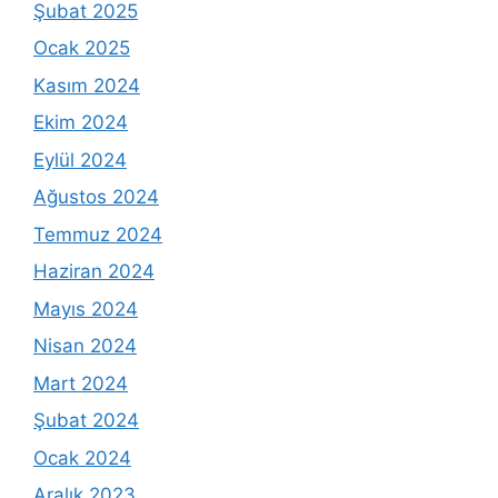
Şubat 2025
Ocak 2025
Kasım 2024
Ekim 2024
Eylül 2024
Ağustos 2024
Temmuz 2024
Haziran 2024
Mayıs 2024
Nisan 2024
Mart 2024
Şubat 2024
Ocak 2024
Aralık 2023