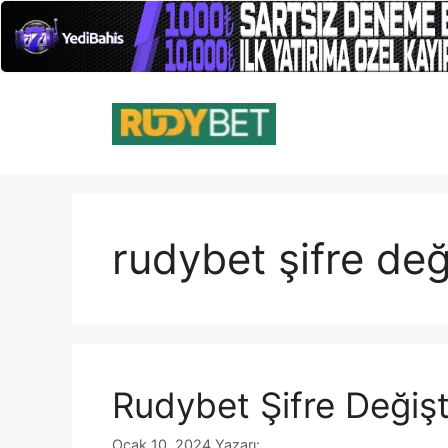
İçeriğe
atla
rudybet şifre değ
Rudybet Şifre Değiş
Ocak 10, 2024
Yazarı: