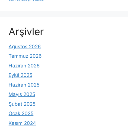
Arşivler
Ağustos 2026
Temmuz 2026
Haziran 2026
Eylül 2025
Haziran 2025
Mayıs 2025
Şubat 2025
Ocak 2025
Kasım 2024