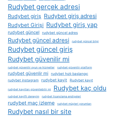
Rudybet gerçek adresi
Rudybet giriş adresi
Rudybet giriş
Rudybet giriş yap
Rudybet Girişi
rudybet güncel
rudybet güncel adres
Rudybet güncel adresi
rudybet güncel bilgi
Rudybet güncel giriş
Rudybet güvenilir mi
rudybet güvenilir oyun ve hizmetler
rudybet güvenilir platform
rudybet güvenlir mi
rudybet hızlı başlangıç
rudybet kayit
rudybet instagram
Rudybet kayıt
Rudybet kaç oldu
rudybet kayıtları güvenilebilir mi
rudybet keyifli deneyim
rudybet lisanslama endişeleri
rudybet maç izleme
rudybet müşteri yorumları
Rudybet nasıl bir site