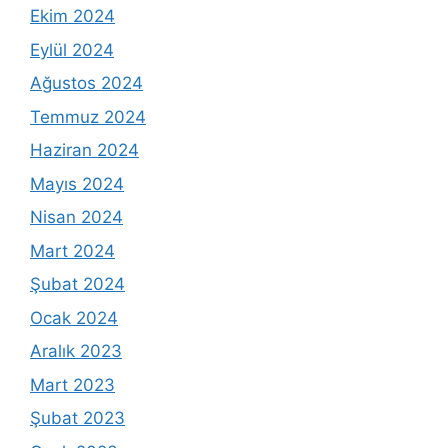
Ekim 2024
Eylül 2024
Ağustos 2024
Temmuz 2024
Haziran 2024
Mayıs 2024
Nisan 2024
Mart 2024
Şubat 2024
Ocak 2024
Aralık 2023
Mart 2023
Şubat 2023