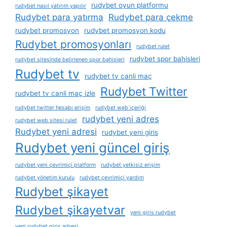
rudybet oyun platformu
rudybet nasıl yatırım yapılır
Rudybet para yatırma
Rudybet para çekme
rudybet promosyon
rudybet promosyon kodu
Rudybet promosyonları
rudybet rulet
rudybet spor bahisleri
rudybet sitesinde belirlenen spor bahisleri
Rudybet tv
rudybet tv canli maç
Rudybet Twitter
rudybet tv canli maç izle
rudybet twitter hesabı erişim
rudybet web i̇çeriği
rudybet yeni adres
rudybet web sitesi rulet
Rudybet yeni adresi
rudybet yeni giris
Rudybet yeni güncel giriş
rudybet yeni çevrimiçi platform
rudybet yetkisiz erişim
rudybet yönetim kurulu
rudybet çevrimiçi yardım
Rudybet şikayet
Rudybet şikayetvar
yeni giris rudybet
yeni rudybet giriş adresi