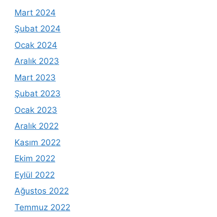
Mart 2024
Şubat 2024
Ocak 2024
Aralık 2023
Mart 2023
Şubat 2023
Ocak 2023
Aralık 2022
Kasım 2022
Ekim 2022
Eylül 2022
Ağustos 2022
Temmuz 2022