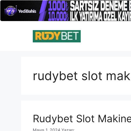
İçeriğe
atla
rudybet slot mak
Rudybet Slot Makine
Mayıs 1, 2024
Yazarı: