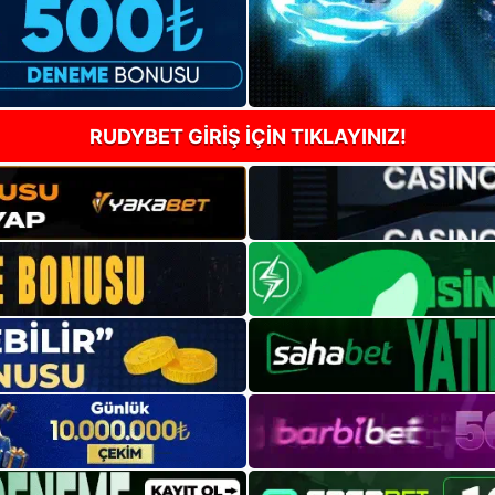
RUDYBET GİRİŞ İÇİN TIKLAYINIZ!