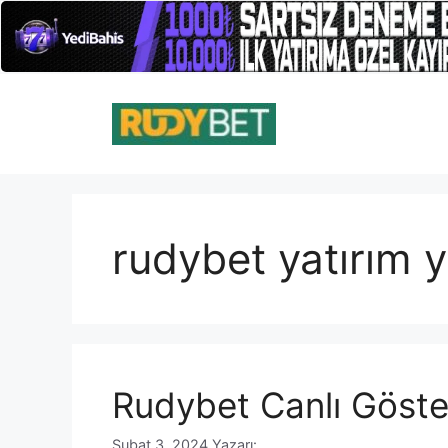
İçeriğe
atla
rudybet yatırım
Rudybet Canlı Göster
Şubat 3, 2024
Yazarı: