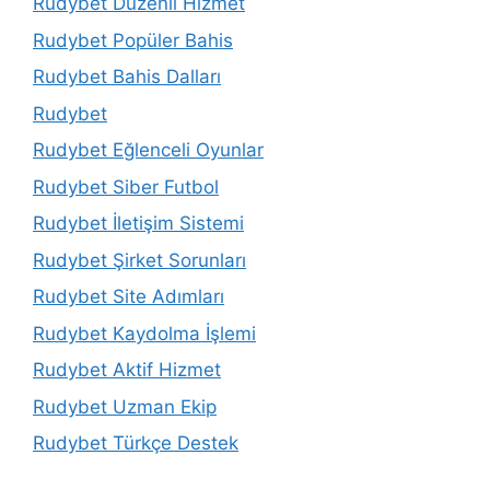
Rudybet Düzenli Hizmet
Rudybet Popüler Bahis
Rudybet Bahis Dalları
Rudybet
Rudybet Eğlenceli Oyunlar
Rudybet Siber Futbol
Rudybet İletişim Sistemi
Rudybet Şirket Sorunları
Rudybet Site Adımları
Rudybet Kaydolma İşlemi
Rudybet Aktif Hizmet
Rudybet Uzman Ekip
Rudybet Türkçe Destek