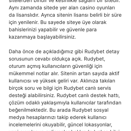
sitelerden biridir ve kesinlikle sağlam bir sitedir.
Aynı zamanda sitede yer alan casino oyunları
da lisanslıdır. Ayrıca sitenin lisansı belirli bir süre
için yenilenir. Bu sayede siteye üye olarak
bahislerinizi yapabilir ve güvenle para
kazanmaya başlayabilirsiniz.
Daha önce de açıkladığımız gibi Rudybet detay
sorusunun cevabı oldukça açık. Rudybet,
oturum açmış kullanıcıların güvenliği için
mükemmel notlar alır. Sitenin artan sayıda aktif
kullanıcısı ve yüksek geliri var. Aklınıza takılan
birçok soru ve bilgi için Rudybet canlı servis
desteği alabilirsiniz. Rudybet canlı destek hattı,
çözüm odaklı yaklaşımıyla kullanıcılar tarafından
beğenilmektedir. Bu arada Rudybet sosyal
medya hesaplarınızı takip ederek kullanıcı
incelemelerini okuyabilir, güncel lokasyonlar,