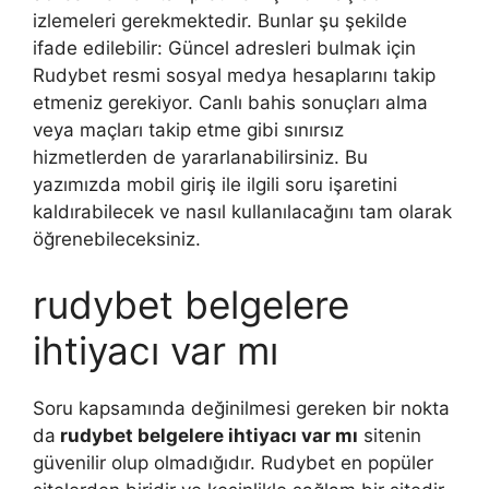
izlemeleri gerekmektedir. Bunlar şu şekilde
ifade edilebilir: Güncel adresleri bulmak için
Rudybet resmi sosyal medya hesaplarını takip
etmeniz gerekiyor. Canlı bahis sonuçları alma
veya maçları takip etme gibi sınırsız
hizmetlerden de yararlanabilirsiniz. Bu
yazımızda mobil giriş ile ilgili soru işaretini
kaldırabilecek ve nasıl kullanılacağını tam olarak
öğrenebileceksiniz.
rudybet belgelere
ihtiyacı var mı
Soru kapsamında değinilmesi gereken bir nokta
da
rudybet belgelere ihtiyacı var mı
sitenin
güvenilir olup olmadığıdır. Rudybet en popüler