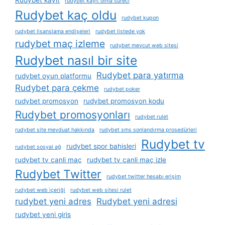
Rudybet kayıt
rudybet kayıt olma süreci
Rudybet kaç oldu
rudybet kupon
rudybet lisanslama endişeleri
rudybet listede yok
rudybet maç izleme
rudybet mevcut web sitesi
Rudybet nasıl bir site
Rudybet para yatırma
rudybet oyun platformu
Rudybet para çekme
rudybet poker
rudybet promosyon
rudybet promosyon kodu
Rudybet promosyonları
rudybet rulet
rudybet site mevduat hakkında
rudybet sms sonlandırma prosedürleri
Rudybet tv
rudybet spor bahisleri
rudybet sosyal ağ
rudybet tv canli maç
rudybet tv canli maç izle
Rudybet Twitter
rudybet twitter hesabı erişim
rudybet web i̇çeriği
rudybet web sitesi rulet
rudybet yeni adres
Rudybet yeni adresi
rudybet yeni giris