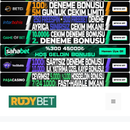
İçeriğe
atla
Menü