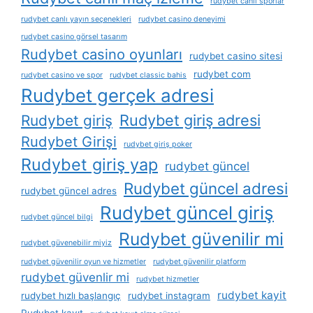
rudybet canlı sporlar
rudybet canlı yayın seçenekleri
rudybet casino deneyimi
rudybet casino görsel tasarım
Rudybet casino oyunları
rudybet casino sitesi
rudybet com
rudybet casino ve spor
rudybet classic bahis
Rudybet gerçek adresi
Rudybet giriş adresi
Rudybet giriş
Rudybet Girişi
rudybet giriş poker
Rudybet giriş yap
rudybet güncel
Rudybet güncel adresi
rudybet güncel adres
Rudybet güncel giriş
rudybet güncel bilgi
Rudybet güvenilir mi
rudybet güvenebilir miyiz
rudybet güvenilir oyun ve hizmetler
rudybet güvenilir platform
rudybet güvenlir mi
rudybet hizmetler
rudybet kayit
rudybet hızlı başlangıç
rudybet instagram