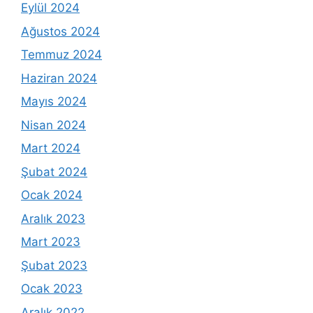
Eylül 2024
Ağustos 2024
Temmuz 2024
Haziran 2024
Mayıs 2024
Nisan 2024
Mart 2024
Şubat 2024
Ocak 2024
Aralık 2023
Mart 2023
Şubat 2023
Ocak 2023
Aralık 2022