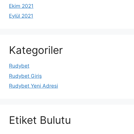
Ekim 2021
Eylül 2021
Kategoriler
Rudybet
Rudybet Giriş
Rudybet Yeni Adresi
Etiket Bulutu