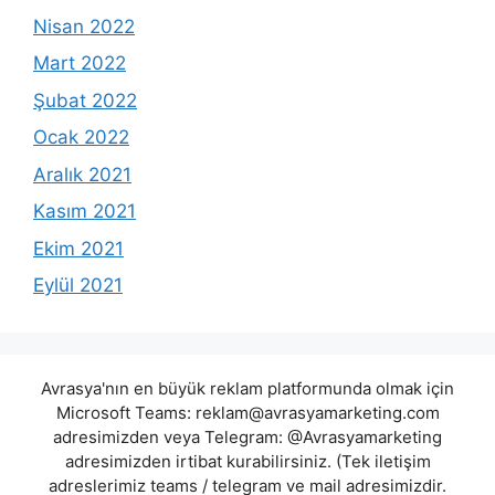
Nisan 2022
Mart 2022
Şubat 2022
Ocak 2022
Aralık 2021
Kasım 2021
Ekim 2021
Eylül 2021
Avrasya'nın en büyük reklam platformunda olmak için
Microsoft Teams:
reklam@avrasyamarketing.com
adresimizden veya Telegram: @Avrasyamarketing
adresimizden irtibat kurabilirsiniz. (Tek iletişim
adreslerimiz teams / telegram ve mail adresimizdir.