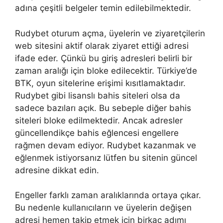
adına çeşitli belgeler temin edilebilmektedir.
Rudybet oturum açma, üyelerin ve ziyaretçilerin
web sitesini aktif olarak ziyaret ettiği adresi
ifade eder. Çünkü bu giriş adresleri belirli bir
zaman aralığı için bloke edilecektir. Türkiye’de
BTK, oyun sitelerine erişimi kısıtlamaktadır.
Rudybet gibi lisanslı bahis siteleri olsa da
sadece bazıları açık. Bu sebeple diğer bahis
siteleri bloke edilmektedir. Ancak adresler
güncellendikçe bahis eğlencesi engellere
rağmen devam ediyor. Rudybet kazanmak ve
eğlenmek istiyorsanız lütfen bu sitenin güncel
adresine dikkat edin.
Engeller farklı zaman aralıklarında ortaya çıkar.
Bu nedenle kullanıcıların ve üyelerin değişen
adresi hemen takip etmek için birkaç adımı