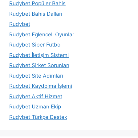
Rudybet Popüler Bahis
Rudybet Bahis Dalları
Rudybet
Rudybet Eğlenceli Oyunlar
Rudybet Siber Futbol
Rudybet İletişim Sistemi
Rudybet Şirket Sorunları
Rudybet Site Adımları
Rudybet Kaydolma İşlemi
Rudybet Aktif Hizmet
Rudybet Uzman Ekip
Rudybet Türkçe Destek