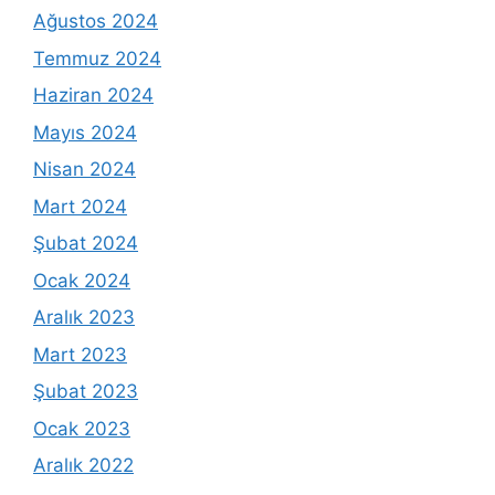
Ağustos 2024
Temmuz 2024
Haziran 2024
Mayıs 2024
Nisan 2024
Mart 2024
Şubat 2024
Ocak 2024
Aralık 2023
Mart 2023
Şubat 2023
Ocak 2023
Aralık 2022