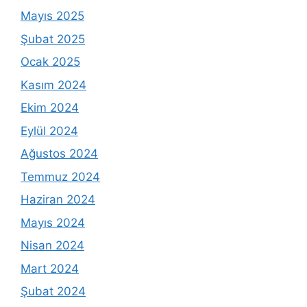
Mayıs 2025
Şubat 2025
Ocak 2025
Kasım 2024
Ekim 2024
Eylül 2024
Ağustos 2024
Temmuz 2024
Haziran 2024
Mayıs 2024
Nisan 2024
Mart 2024
Şubat 2024