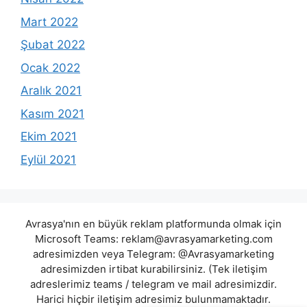
Mart 2022
Şubat 2022
Ocak 2022
Aralık 2021
Kasım 2021
Ekim 2021
Eylül 2021
Avrasya'nın en büyük reklam platformunda olmak için
Microsoft Teams:
reklam@avrasyamarketing.com
adresimizden veya Telegram: @Avrasyamarketing
adresimizden irtibat kurabilirsiniz. (Tek iletişim
adreslerimiz teams / telegram ve mail adresimizdir.
Harici hiçbir iletişim adresimiz bulunmamaktadır.