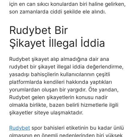
için en can sıkıcı konulardan biri haline gelirken,
son zamanlarda ciddi şekilde ele alındı.
Rudybet Bir
Şikayet İllegal İddia
Rudybet şikayet alıp almadığına dair ana
rudybet bir şikayet illegal iddia değerlendirme,
yasadışı bahisçilerin kullanıcılarının çeşitli
platformlarda kendileri hakkında yaptıkları
yorumlardan oluşan bir yargıdır. Öte yandan,
Rudybet gelen şikayetlerin konusu nadir
olmakla birlikte, bazen belirli hizmetlerle ilgili
şikayetler siteye ulaşmaktadır.
Rudybet
spor bahisleri etiketinin bu kadar ünlü
olmasının en önemli nedenlerinden biri yüksek