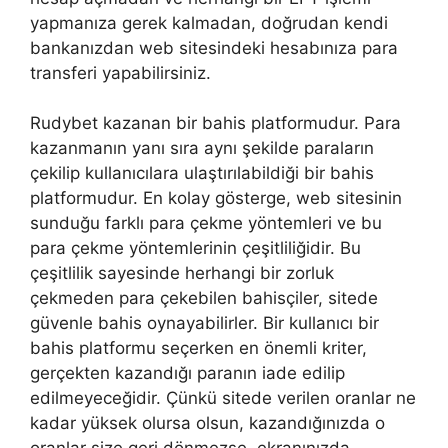
yapmanıza gerek kalmadan, doğrudan kendi
bankanızdan web sitesindeki hesabınıza para
transferi yapabilirsiniz.
Rudybet kazanan bir bahis platformudur. Para
kazanmanın yanı sıra aynı şekilde paraların
çekilip kullanıcılara ulaştırılabildiği bir bahis
platformudur. En kolay gösterge, web sitesinin
sunduğu farklı para çekme yöntemleri ve bu
para çekme yöntemlerinin çeşitliliğidir. Bu
çeşitlilik sayesinde herhangi bir zorluk
çekmeden para çekebilen bahisçiler, sitede
güvenle bahis oynayabilirler. Bir kullanıcı bir
bahis platformu seçerken en önemli kriter,
gerçekten kazandığı paranın iade edilip
edilmeyeceğidir. Çünkü sitede verilen oranlar ne
kadar yüksek olursa olsun, kazandığınızda o