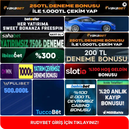
×
RUDYBET GİRİŞ İÇİN TIKLAYINIZ!