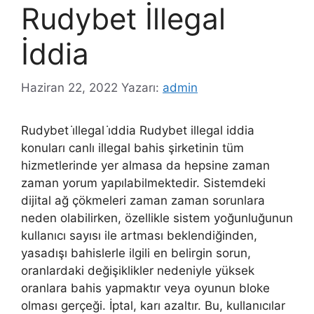
Rudybet İllegal
İddia
Haziran 22, 2022
Yazarı:
admin
Rudybet i̇llegal i̇ddia Rudybet illegal iddia
konuları canlı illegal bahis şirketinin tüm
hizmetlerinde yer almasa da hepsine zaman
zaman yorum yapılabilmektedir. Sistemdeki
dijital ağ çökmeleri zaman zaman sorunlara
neden olabilirken, özellikle sistem yoğunluğunun
kullanıcı sayısı ile artması beklendiğinden,
yasadışı bahislerle ilgili en belirgin sorun,
oranlardaki değişiklikler nedeniyle yüksek
oranlara bahis yapmaktır veya oyunun bloke
olması gerçeği. İptal, karı azaltır. Bu, kullanıcılar