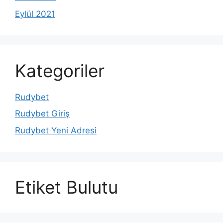
Eylül 2021
Kategoriler
Rudybet
Rudybet Giriş
Rudybet Yeni Adresi
Etiket Bulutu