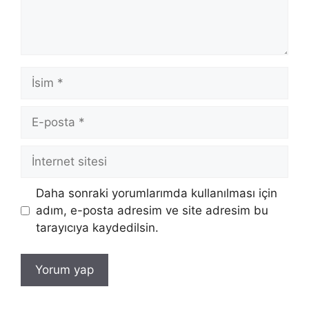
İsim
E-
posta
İnternet
sitesi
Daha sonraki yorumlarımda kullanılması için
adım, e-posta adresim ve site adresim bu
tarayıcıya kaydedilsin.