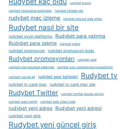
Rudybet kaç oldu
rudybet kupon
rudybet lisanslama endişeleri
rudybet listede yok
rudybet maç izleme
rudybet mevcut web sitesi
Rudybet nasıl bir site
Rudybet para yatırma
rudybet oyun platformu
Rudybet para çekme
rudybet poker
rudybet promosyon
rudybet promosyon kodu
Rudybet promosyonları
rudybet rulet
rudybet site mevduat hakkında
rudybet sms sonlandırma prosedürleri
Rudybet tv
rudybet spor bahisleri
rudybet sosyal ağ
rudybet tv canli maç
rudybet tv canli maç izle
Rudybet Twitter
rudybet twitter hesabı erişim
rudybet web i̇çeriği
rudybet web sitesi rulet
rudybet yeni adres
Rudybet yeni adresi
rudybet yeni giris
Rudybet yeni güncel giriş