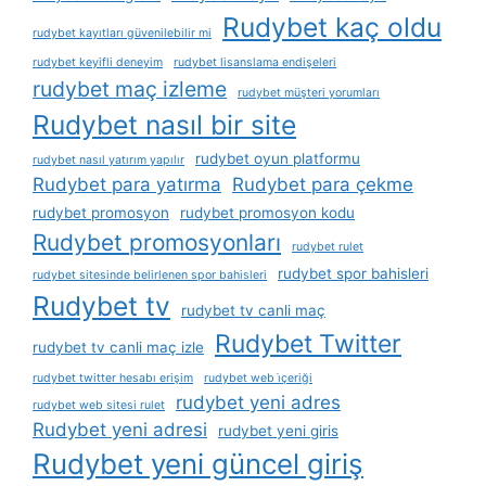
Rudybet kaç oldu
rudybet kayıtları güvenilebilir mi
rudybet keyifli deneyim
rudybet lisanslama endişeleri
rudybet maç izleme
rudybet müşteri yorumları
Rudybet nasıl bir site
rudybet oyun platformu
rudybet nasıl yatırım yapılır
Rudybet para yatırma
Rudybet para çekme
rudybet promosyon
rudybet promosyon kodu
Rudybet promosyonları
rudybet rulet
rudybet spor bahisleri
rudybet sitesinde belirlenen spor bahisleri
Rudybet tv
rudybet tv canli maç
Rudybet Twitter
rudybet tv canli maç izle
rudybet twitter hesabı erişim
rudybet web i̇çeriği
rudybet yeni adres
rudybet web sitesi rulet
Rudybet yeni adresi
rudybet yeni giris
Rudybet yeni güncel giriş