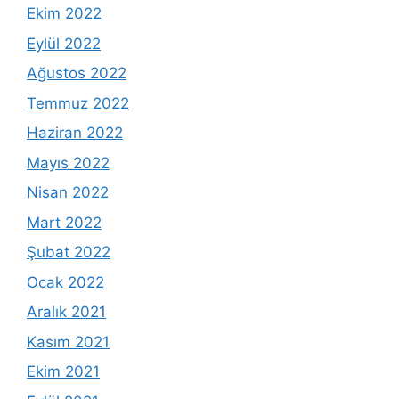
Ekim 2022
Eylül 2022
Ağustos 2022
Temmuz 2022
Haziran 2022
Mayıs 2022
Nisan 2022
Mart 2022
Şubat 2022
Ocak 2022
Aralık 2021
Kasım 2021
Ekim 2021