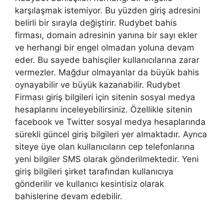
karşılaşmak istemiyor. Bu yüzden giriş adresini
belirli bir sırayla değiştirir. Rudybet bahis
firması, domain adresinin yanına bir sayı ekler
ve herhangi bir engel olmadan yoluna devam
eder. Bu sayede bahisçiler kullanıcılarına zarar
vermezler. Mağdur olmayanlar da büyük bahis
oynayabilir ve büyük kazanabilir. Rudybet
Firması giriş bilgileri için sitenin sosyal medya
hesaplarını inceleyebilirsiniz. Özellikle sitenin
facebook ve Twitter sosyal medya hesaplarında
sürekli güncel giriş bilgileri yer almaktadır. Ayrıca
siteye üye olan kullanıcıların cep telefonlarına
yeni bilgiler SMS olarak gönderilmektedir. Yeni
giriş bilgileri şirket tarafından kullanıcıya
gönderilir ve kullanıcı kesintisiz olarak
bahislerine devam edebilir.