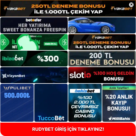
×
RUDYBET GİRİŞ İÇİN TIKLAYINIZ!