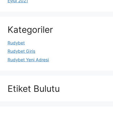
Eylül 2021
Kategoriler
Rudybet
Rudybet Giriş
Rudybet Yeni Adresi
Etiket Bulutu