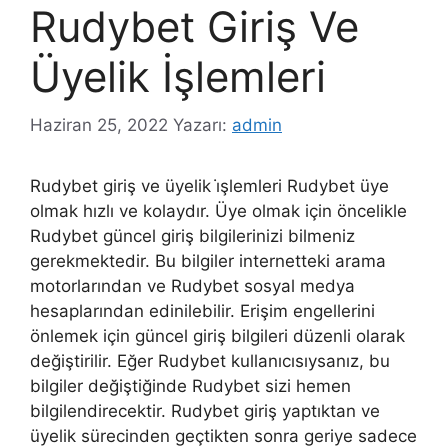
Rudybet Giriş Ve
Üyelik İşlemleri
Haziran 25, 2022
Yazarı:
admin
Rudybet giriş ve üyelik i̇şlemleri Rudybet üye
olmak hızlı ve kolaydır. Üye olmak için öncelikle
Rudybet güncel giriş bilgilerinizi bilmeniz
gerekmektedir. Bu bilgiler internetteki arama
motorlarından ve Rudybet sosyal medya
hesaplarından edinilebilir. Erişim engellerini
önlemek için güncel giriş bilgileri düzenli olarak
değiştirilir. Eğer Rudybet kullanıcısıysanız, bu
bilgiler değiştiğinde Rudybet sizi hemen
bilgilendirecektir. Rudybet giriş yaptıktan ve
üyelik sürecinden geçtikten sonra geriye sadece