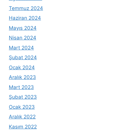
Temmuz 2024
Haziran 2024
Mayıs 2024
Nisan 2024
Mart 2024
Şubat 2024
Ocak 2024
Aralık 2023
Mart 2023
Şubat 2023
Ocak 2023
Aralık 2022
Kasım 2022