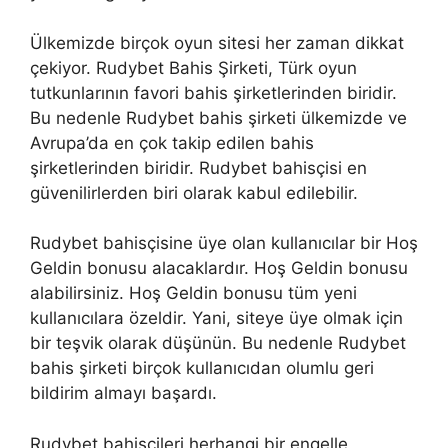
Ülkemizde birçok oyun sitesi her zaman dikkat
çekiyor. Rudybet Bahis Şirketi, Türk oyun
tutkunlarının favori bahis şirketlerinden biridir.
Bu nedenle Rudybet bahis şirketi ülkemizde ve
Avrupa’da en çok takip edilen bahis
şirketlerinden biridir. Rudybet bahisçisi en
güvenilirlerden biri olarak kabul edilebilir.
Rudybet bahisçisine üye olan kullanıcılar bir Hoş
Geldin bonusu alacaklardır. Hoş Geldin bonusu
alabilirsiniz. Hoş Geldin bonusu tüm yeni
kullanıcılara özeldir. Yani, siteye üye olmak için
bir teşvik olarak düşünün. Bu nedenle Rudybet
bahis şirketi birçok kullanıcıdan olumlu geri
bildirim almayı başardı.
Rudybet bahisçileri herhangi bir engelle