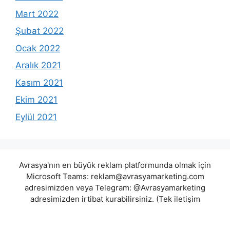
Mart 2022
Şubat 2022
Ocak 2022
Aralık 2021
Kasım 2021
Ekim 2021
Eylül 2021
Avrasya'nın en büyük reklam platformunda olmak için
Microsoft Teams:
reklam@avrasyamarketing.com
adresimizden veya Telegram: @Avrasyamarketing
adresimizden irtibat kurabilirsiniz. (Tek iletişim
adreslerimiz teams / telegram ve mail adresimizdir.
Harici hiçbir iletişim adresimiz bulunmamaktadır.